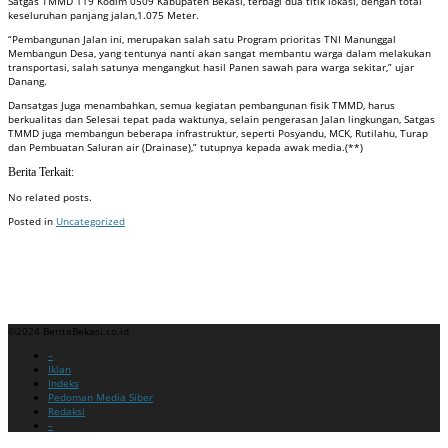
Satgas TMMD 119 Kodim 0509 Kabupaten Bekasi, terbagi dua titik lokasi, dengan total
keseluruhan panjang jalan,1.075 Meter.
“Pembangunan Jalan ini, merupakan salah satu Program prioritas TNI Manunggal
Membangun Desa, yang tentunya nanti akan sangat membantu warga dalam melakukan
transportasi, salah satunya mengangkut hasil Panen sawah para warga sekitar,” ujar
Danang.
Dansatgas Juga menambahkan, semua kegiatan pembangunan fisik TMMD, harus
berkualitas dan Selesai tepat pada waktunya, selain pengerasan Jalan lingkungan, Satgas
TMMD juga membangun beberapa infrastruktur, seperti Posyandu, MCK, Rutilahu, Turap
dan Pembuatan Saluran air (Drainase),” tutupnya kepada awak media.(**)
Berita Terkait:
No related posts.
Posted in
Uncategorized
Badan Sertifikasi ISO
Training SMK3
Training SMK3
©2024 BeritaBekasi.co.id
Menu
–
Iklan
Indeks
Pedoman Media Siber
Redaksi
–