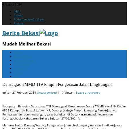
6 August 2026
Menu
Skip
Iklan
to
Indeks
content
Pedoman Media Siber
Redaksi
Berita Bekasi
Mudah Melihat Bekasi
Menu
Skip
Home
to
Berita Bekasi
content
Berita Cikarang
Berita Jabar
Nasional
Politik
ADV
Dansatgas TMMD 119 Pimpin Pengerasan Jalan Lingkungan
editor:
27 Februari 2024
Uncategorized
| 17 Views |
Leave a response
Kabupaten Bekasi, – Dansatgas TNI Manunggal Membangun Desa ( TMMD ) ke-119, Kodim
0509 Kabupaten Bekasi, Letkol INF, Danang Waluyo Pimpin Langsung Pengerjaanya
Pembangunan jalan lingkungan, yang berlokasi di Desa Karangmukti, Kecamatan
Karangbahagia Kabupaten Bekasi, Selasa ( 27/02/2024 ).
Menurut Letkol Danang Waluyo, Pengerasan Jalan Lingkungan yang saat ini di kerjakan