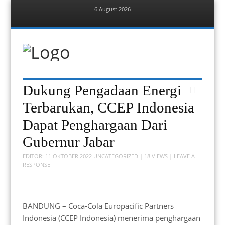
6 August 2026
Menu
Skip
to
content
Berita Bekasi
Mudah Melihat Bekasi
Menu
Skip
Dukung Pengadaan Energi
to
content
Terbarukan, CCEP Indonesia
Dapat Penghargaan Dari
Gubernur Jabar
EDITOR:
11 OKTOBER 2022
UNCATEGORIZED
| 18 VIEWS |
LEAVE A
RESPONSE
BANDUNG – Coca-Cola Europacific Partners
Indonesia (CCEP Indonesia) menerima penghargaan