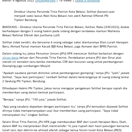
editor:
4 Agustus 2022
Uncategorized
| 14 Views |
Leave a response
Direktur Utama Perumda Tirta Patriot Kota Bekasi, Solihat (kanan) saat
menjadi saksi kasus Wali Kota Bekasi non aktif, Rahmat Effendi PN
Tipikor Bandung
BANDUNG – Direktur Utama Perumda Tirta Patriot Bekasi, Solihat, Rabu (3/8/2022), duduk
berhadapan dengan 5 orang hakim pada sidang dengan terdakwa mantan Walikota
Bekasi Rahmat Efendi dan Jumhana Lutfi.
Solihat tidak sendiri, dia bersama 4 orang sebagai saksi diantaranya Dian Lurah Harapan
Baru, Ahmad Faisal mantan Kacab BJB Kota Bekasi, juga Asmawi dari BPRS Patriot.
Dalam sidang itu, Jaksa Penuntut Umum (JPU) KPK mencecar Solihat berkaitan dengan
aliran dana
keluar dari Perumda Tirta Patriot. Perdebatan antara JPU dan Dirut plat
merah ini semakin seru ketika membahas CSR dan kucuran uang untuk pembangunan
Glamping juga sumbangan Masjid.
“Apakah saudara pernah dimintai untuk pembangunan glamping,” tanya JPU. “Iyah,” jawab
Solihat. “Saya ikut partisipasi,” tambah Solihat dalam keteranganya di ruang sidang lantai
2 Gedung PN Tipikor, Bandung.
Dihadapan Hakim PN Tipikor, Jaksa terus mengejar pengakuan Solihat berapa rupiah dia
memberikan uang dalam bentuk partisipasi.
“Berapa,” tanya JPU. “100 juta,” jawab Solihat.
“Apa yang saudara dapatkan dengan partisipasi itu,” tanya JPU kemudian dijawab Solihat
dirinya tidak mempertanyakan usai ikut memberikan uang partisipasi. “Saya tidak
menanyakan itu,” singkat Solihat.
Selain Dirut Tirta Patriot, JPU KPK juga membacakan BAP dari Lurah Harapan Baru, Diah,
dalam BAP itu menjelaskan Diah mentransfer 16 juta rupiah dari hasil patungan bersama
lurah lain, dan dikirim ke ahmad afandi sebagai ketua forum lurah Kota Bekasi.(RED)