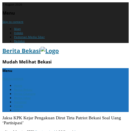
7 August 2026
Menu
Skip to content
Iklan
Indeks
Pedoman Media Siber
Redaksi
Berita Bekasi
Mudah Melihat Bekasi
Menu
Skip to content
Home
Berita Bekasi
Berita Cikarang
Berita Jabar
Nasional
Politik
ADV
Jaksa KPK Kejar Pengakuan Dirut Tirta Patriot Bekasi Soal Uang
‘Partisipasi’