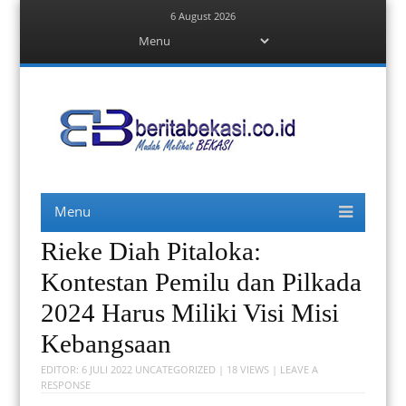
6 August 2026
Menu
Skip
to
content
Berita Bekasi
Mudah Melihat Bekasi
Menu
Skip
to
content
Rieke Diah Pitaloka:
Kontestan Pemilu dan Pilkada
2024 Harus Miliki Visi Misi
Kebangsaan
EDITOR:
6 JULI 2022
UNCATEGORIZED
| 18 VIEWS |
LEAVE A
RESPONSE