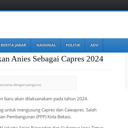
BERITA JABAR
NASIONAL
POLITIK
ADV
an Anies Sebagai Capres 2024
o bersama dengan pengurus
en baru akan dilaksanakam pada tahun 2024.
ang untuk mengusung Capres dan Cawapres. Salah
uan Pembangunan (PPP) Kota Bekasi.
I Jakarta Anies Baswedan dan Gubernur Jawa Timur