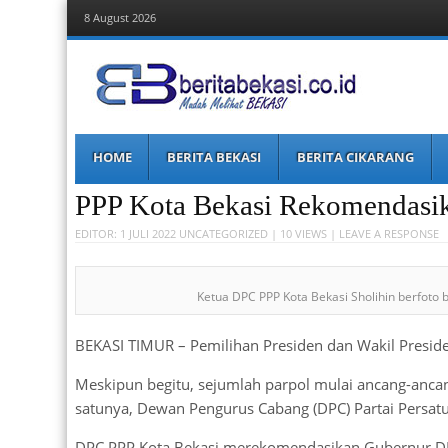
8 August 2026
Berita Bekasi
Mudah Melihat Bekasi
Menu
Skip
HOME
BERITA BEKASI
BERITA CIKARANG
to
content
PPP Kota Bekasi Rekomendasik
EDITOR:
1 JULI 2022
UNCATEGORIZED
| 10 VIEWS |
LEAVE A RESPONSE
Ketua DPC PPP Kota Bekasi Sholihin berfot
BEKASI TIMUR – Pemilihan Presiden dan Wakil Presid
Meskipun begitu, sejumlah parpol mulai ancang-anc
satunya, Dewan Pengurus Cabang (DPC) Partai Persat
DPC PPP Kota Bekasi merekomendasikan Gubernur DK