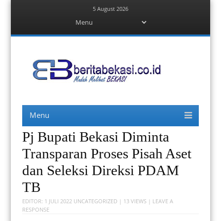
5 August 2026
Menu
Skip
to
content
Berita Bekasi
Mudah Melihat Bekasi
Menu
Skip
to
content
Pj Bupati Bekasi Diminta
Transparan Proses Pisah Aset
dan Seleksi Direksi PDAM
TB
EDITOR:
1 JULI 2022
UNCATEGORIZED
| 13 VIEWS |
LEAVE A
RESPONSE