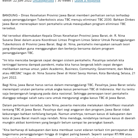
editor:
22 Juni 2022
Uncategorized
| 30 Views |
Leave a response
BANDUNG – Dinas Kesehatan Provinsi Jawa Barat memberi perhatian serius terhadap
upaya penanggulangan Tuberkolosis atau TBC menuju eliminasi TBC 2030. Bahkan Dinkes
Jawa Barat menerapkan teori pentahelix untuk mewujudkan program eliminasi TBC
tersebut.
Hal tersebut dikemukakan Kepala Dinas Kesehatan Provinsi Jawa Barat, dr. R. Nina
Susana Dewi dalam acara Koordinasi Lintas Program Lintas Sektor Untuk Penanggulangan
Tuberkolosis di Provinsi Jawa Barat. Bagi dr. Nina, pentahelix merupakan senuah teori
yang diterapkan guna menggaungkan dan berkerja bersama dalam program
penanggulangan TBC.
“Ini kita mencoba bergerak cepat dengan sistem pentahelix. Pasalnya setelah kita
tertinggal karena dampak pandemi, maka kita harus bergerak lebih cepat dengan
melibatkan semua unsur, yakni Academic, Business, Community, Government, dan Media
atau ABCGM,” tegas dr. Nina Susana Dewi di Hotel Savoy Homan, Kota Bandung, Selasa, 21
Juni 2022.
Bagi Nina, Jawa Barat harus serius dalam menanggulangi TBC. Pasalnya, Jawa Barat selalu
menempati urutan pertama untuk angka kasus penemuan TBC di Indonesia. Hal itu tentu
saja berpengaruh langsung pada data nasional. Sehingga penerapan teori pentahelix
dianggap sebagai salah satu cara untuk mengurangi angka kasus TBC di Jawa Barat.
Dalam pertemuan tersebut, kata Nina, peserta mencoba melakukan identifikasi masalah
tentang TBC di Jawa Barat. Pasalnya dari segi anggaran dan program, Jawa Barat tidak
kekurangan bahkan terbilang banyak. Namun anehnya, temuan kasus di kabupaten dan
kota di Jawa Barat masih saja rendah. Nina menduga, rendahnya temuan kasus di daerah
mungkin akibat komitmen yang bergulir belum sampai ke perangkat bawah.
“Kita berharap di kabupaten dan kota membuat surat edaran terkait tim percepatan dan
bagaimana penanggulangan hingga di tingkat paling bawah. Seperti sampai RT/RW atau