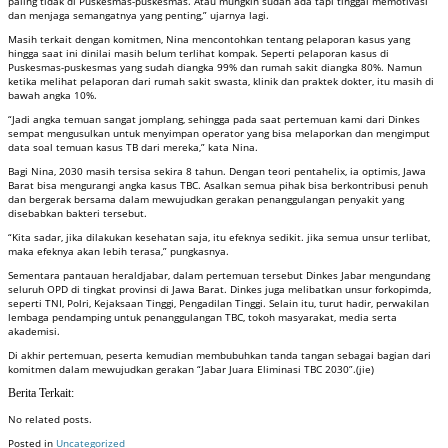
paling tidak di Puskesmas-puskesmas. Atau mungkin sudah ada tapi tinggal memotivasi
dan menjaga semangatnya yang penting,” ujarnya lagi.
Masih terkait dengan komitmen, Nina mencontohkan tentang pelaporan kasus yang
hingga saat ini dinilai masih belum terlihat kompak. Seperti pelaporan kasus di
Puskesmas-puskesmas yang sudah diangka 99% dan rumah sakit diangka 80%. Namun
ketika melihat pelaporan dari rumah sakit swasta, klinik dan praktek dokter, itu masih di
bawah angka 10%.
“Jadi angka temuan sangat jomplang, sehingga pada saat pertemuan kami dari Dinkes
sempat mengusulkan untuk menyimpan operator yang bisa melaporkan dan mengimput
data soal temuan kasus TB dari mereka,” kata Nina.
Bagi Nina, 2030 masih tersisa sekira 8 tahun. Dengan teori pentahelix, ia optimis, Jawa
Barat bisa mengurangi angka kasus TBC. Asalkan semua pihak bisa berkontribusi penuh
dan bergerak bersama dalam mewujudkan gerakan penanggulangan penyakit yang
disebabkan bakteri tersebut.
“Kita sadar, jika dilakukan kesehatan saja, itu efeknya sedikit. jika semua unsur terlibat,
maka efeknya akan lebih terasa,” pungkasnya.
Sementara pantauan heraldjabar, dalam pertemuan tersebut Dinkes Jabar mengundang
seluruh OPD di tingkat provinsi di Jawa Barat. Dinkes juga melibatkan unsur forkopimda,
seperti TNI, Polri, Kejaksaan Tinggi, Pengadilan Tinggi. Selain itu, turut hadir, perwakilan
lembaga pendamping untuk penanggulangan TBC, tokoh masyarakat, media serta
akademisi.
Di akhir pertemuan, peserta kemudian membubuhkan tanda tangan sebagai bagian dari
komitmen dalam mewujudkan gerakan “Jabar Juara Eliminasi TBC 2030”.(jie)
Berita Terkait:
No related posts.
Posted in
Uncategorized