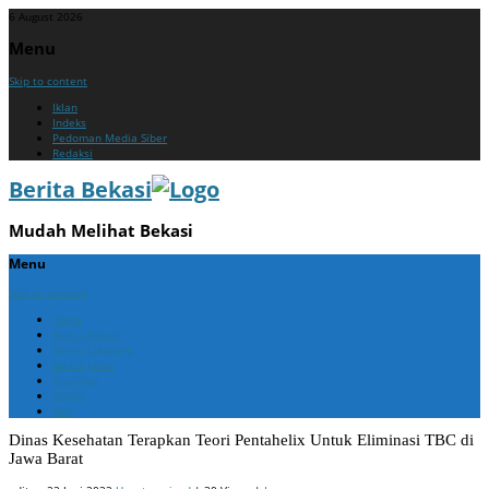
6 August 2026
Menu
Skip to content
Iklan
Indeks
Pedoman Media Siber
Redaksi
Berita Bekasi
Mudah Melihat Bekasi
Menu
Skip to content
Home
Berita Bekasi
Berita Cikarang
Berita Jabar
Nasional
Politik
ADV
Dinas Kesehatan Terapkan Teori Pentahelix Untuk Eliminasi TBC di
Jawa Barat