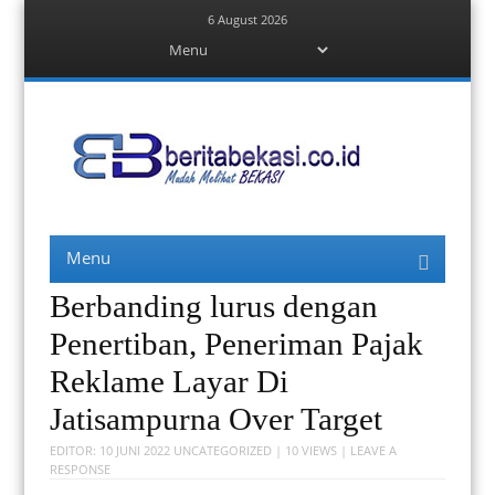
6 August 2026
Menu
Skip
to
content
Berita Bekasi
Mudah Melihat Bekasi
Menu
Skip
to
content
Berbanding lurus dengan
Penertiban, Peneriman Pajak
Reklame Layar Di
Jatisampurna Over Target
EDITOR:
10 JUNI 2022
UNCATEGORIZED
| 10 VIEWS |
LEAVE A
RESPONSE