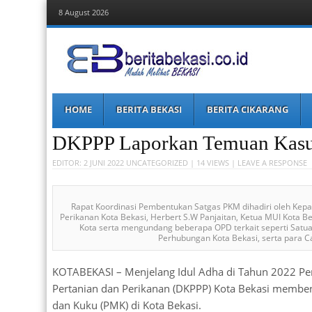
8 August 2026
Berita Bekasi
Mudah Melihat Bekasi
Menu
Skip
HOME
BERITA BEKASI
BERITA CIKARANG
to
content
DKPPP Laporkan Temuan Kasu
EDITOR:
2 JUNI 2022
UNCATEGORIZED
| 14 VIEWS |
LEAVE A RESPONSE
Rapat Koordinasi Pembentukan Satgas PKM dihadiri oleh Kepa
Perikanan Kota Bekasi, Herbert S.W Panjaitan, Ketua MUI Kota B
Kota serta mengundang beberapa OPD terkait seperti Satuan
Perhubungan Kota Bekasi, serta para C
KOTABEKASI – Menjelang Idul Adha di Tahun 2022 Pem
Pertanian dan Perikanan (DKPPP) Kota Bekasi membe
dan Kuku (PMK) di Kota Bekasi.