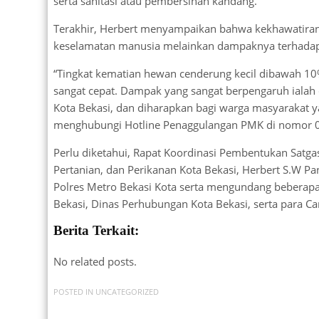
serta sanitasi atau pembersihan kandang.
Terakhir, Herbert menyampaikan bahwa kekhawatiran
keselamatan manusia melainkan dampaknya terhada
“Tingkat kematian hewan cenderung kecil dibawah 1
sangat cepat. Dampak yang sangat berpengaruh ialah
Kota Bekasi, dan diharapkan bagi warga masyaraka
menghubungi Hotline Penaggulangan PMK di nomor 0
Perlu diketahui, Rapat Koordinasi Pembentukan Satga
Pertanian, dan Perikanan Kota Bekasi, Herbert S.W Pa
Polres Metro Bekasi Kota serta mengundang beberapa 
Bekasi, Dinas Perhubungan Kota Bekasi, serta para C
Berita Terkait:
No related posts.
POSTED IN
UNCATEGORIZED