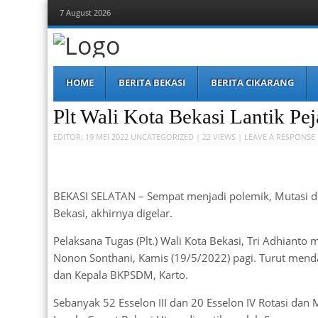
7 August 2026
Berita Bekasi
Mudah Melihat Bekasi
Menu
Skip
HOME
BERITA BEKASI
BERITA CIKARANG
to
content
Plt Wali Kota Bekasi Lantik Pej
EDITOR:
19 MEI 2022
UNCATEGORIZED
| 22 VIEWS |
LEAVE A RESPONSE
BEKASI SELATAN – Sempat menjadi polemik, Mutasi da
Bekasi, akhirnya digelar.
Pelaksana Tugas (Plt.) Wali Kota Bekasi, Tri Adhianto m
Nonon Sonthani, Kamis (19/5/2022) pagi. Turut mend
dan Kepala BKPSDM, Karto.
Sebanyak 52 Esselon III dan 20 Esselon IV Rotasi dan