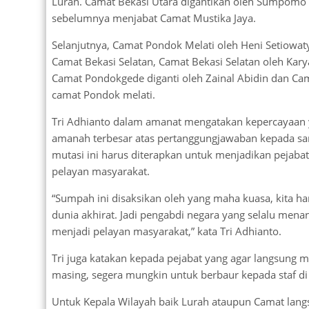
Lurah. Camat Bekasi Utara digantikan oleh Sumpomo
sebelumnya menjabat Camat Mustika Jaya.
Selanjutnya, Camat Pondok Melati oleh Heni Setiowaty,
Camat Bekasi Selatan, Camat Bekasi Selatan oleh Ka
Camat Pondokgede diganti oleh Zainal Abidin dan Cam
camat Pondok melati.
Tri Adhianto dalam amanat mengatakan kepercayaan ya
amanah terbesar atas pertanggungjawaban kepada sang
mutasi ini harus diterapkan untuk menjadikan pejabat
pelayan masyarakat.
“Sumpah ini disaksikan oleh yang maha kuasa, kita h
dunia akhirat. Jadi pengabdi negara yang selalu men
menjadi pelayan masyarakat,” kata Tri Adhianto.
Tri juga katakan kepada pejabat yang agar langsung 
masing, segera mungkin untuk berbaur kepada staf d
Untuk Kepala Wilayah baik Lurah ataupun Camat langs