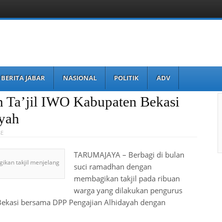
BERITA JABAR
NASIONAL
POLITIK
ADV
 Ta’jil IWO Kabupaten Bekasi
yah
SE
TARUMAJAYA – Berbagi di bulan
kan takjil menjelang
suci ramadhan dengan
membagikan takjil pada ribuan
warga yang dilakukan pengurus
Bekasi bersama DPP Pengajian Alhidayah dengan