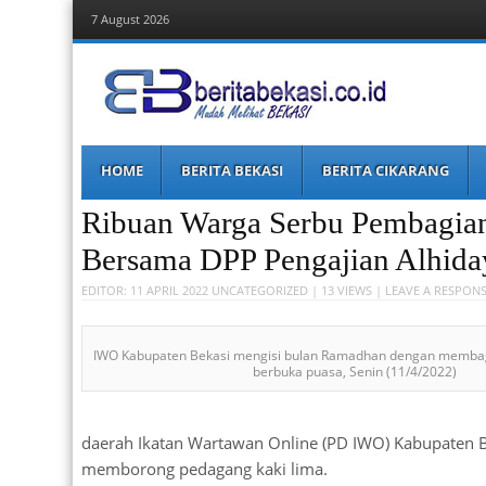
7 August 2026
Berita Bekasi
Mudah Melihat Bekasi
Menu
Skip
HOME
BERITA BEKASI
BERITA CIKARANG
to
content
Ribuan Warga Serbu Pembagian
Bersama DPP Pengajian Alhida
EDITOR:
11 APRIL 2022
UNCATEGORIZED
| 13 VIEWS |
LEAVE A RESPON
IWO Kabupaten Bekasi mengisi bulan Ramadhan dengan membagi
berbuka puasa, Senin (11/4/2022)
daerah Ikatan Wartawan Online (PD IWO) Kabupaten 
memborong pedagang kaki lima.