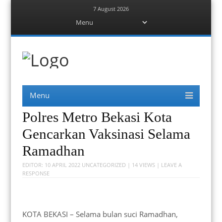
7 August 2026
Menu
Skip
to
content
Berita Bekasi
Mudah Melihat Bekasi
Menu
Skip
to
content
Polres Metro Bekasi Kota
Gencarkan Vaksinasi Selama
Ramadhan
EDITOR:
10 APRIL 2022
UNCATEGORIZED
| 14 VIEWS |
LEAVE A
RESPONSE
KOTA BEKASI – Selama bulan suci Ramadhan,