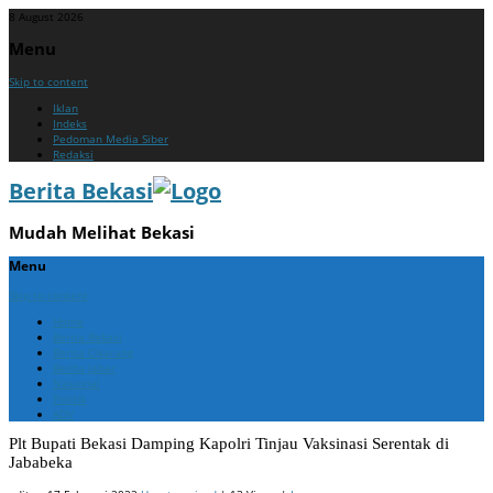
8 August 2026
Menu
Skip to content
Iklan
Indeks
Pedoman Media Siber
Redaksi
Berita Bekasi
Mudah Melihat Bekasi
Menu
Skip to content
Home
Berita Bekasi
Berita Cikarang
Berita Jabar
Nasional
Politik
ADV
Plt Bupati Bekasi Damping Kapolri Tinjau Vaksinasi Serentak di
Jababeka