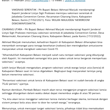
editor:
17 Februari 2022
Uncategorized
| 13 Views |
Leave a response
VAKSINASI SERENTAK : Plt Bupati Bekasi Akhmad Marjuki mendampingi
Kapolri Jenderal Listyo Sigit Prabowo meninjau vaksinasi serentak di
Jababeka Convention Center, Kecamatan Cikarang Utara, Kabupaten
Bekasi, Kamis (17/02/2021). Foto: WULAN MAULIDDA/ NEWSROOM
DISKOMINFOSANTIK.
CIKARANG UTARA – Plt Bupati Bekasi Akhmad Marjuki mendampingi Kapolri Jenderal
Listyo Sigit Prabowo meninjau vaksinasi serentak di Jababeka Convention Center, Desa
Mekarmukti, Kecamatan Cikarang Utara, Kabupaten Bekasi, pada Kamis (17/2/2022).
Akhmad Marjuki menuturkan, kehadiran Kapolri di Kabupaten Bekasi diharapkan bisa
menambah semangat para tenaga kesehatan (nakses) dan meningkatkan antusiasme
masyarakat untuk mengikuti vaksinasi Covid-19.
“Alhamdulillah Kabupaten Bekasi menjadi salah satu tempat vaksinasi yang dikunjungi
oleh Kapolri. Ini menambah semangat kita para nakes untuk terus bergerak memperluas
vaksinasi,” ucapnya.
Lebih lanjut Marjuki mengatakan, program vaksinasi untuk warga lanjut usia (lansia) di
Kabupaten Bekasi saat ini terus digalakkan. Begitupun bagi masyarakat lainnya yang
belum menerima vaksinasi.
“Persentasi vaksinasi untuk lansia di Kabupaten Bekasi saat ini sudah berada di angka
75,42 persen,” ujarnya.
Namun demikian, Pemkab Bekasi masih akan terus menggenjot program vaksinasi lansia
sehingga ditargetkan dalam waktu dekat dapat menembus angka di atas 90 persen.
“Ya, kita akan terus menggelar vaksinasi lansia melalui berbagai skema, termasuk dengan
sistem jemput bola atau door to door ke rumah warga,” terangnya.
Menurutnya, untuk mencapai target vaksinasi lansia, pihaknya tidak bisa memaksakan