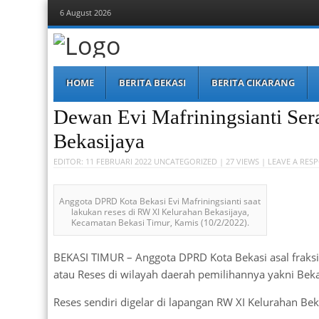
6 August 2026
Berita Bekasi
Mudah Melihat Bekasi
Menu
Skip
HOME
BERITA BEKASI
BERITA CIKARANG
to
content
Dewan Evi Mafriningsianti Ser
Bekasijaya
EDITOR:
11 FEBRUARI 2022
UNCATEGORIZED
| 27 VIEWS |
LEAVE A RES
Anggota DPRD Kota Bekasi Evi Mafriningsianti saat
lakukan reses di RW XI Kelurahan Bekasijaya,
Kecamatan Bekasi Timur, Kamis (10/2/2022).
BEKASI TIMUR – Anggota DPRD Kota Bekasi asal fraksi
atau Reses di wilayah daerah pemilihannya yakni Beka
Reses sendiri digelar di lapangan RW XI Kelurahan Be