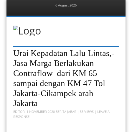
6 August 2026
Menu
Skip
to
content
Berita Bekasi
Mudah Melihat Bekasi
Menu
Skip
Urai Kepadatan Lalu Lintas,
to
content
Jasa Marga Berlakukan
Contraflow dari KM 65
sampai dengan KM 47 Tol
Jakarta-Cikampek arah
Jakarta
EDITOR:
1 NOVEMBER 2020
BERITA JABAR
| 55 VIEWS |
LEAVE A
RESPONSE