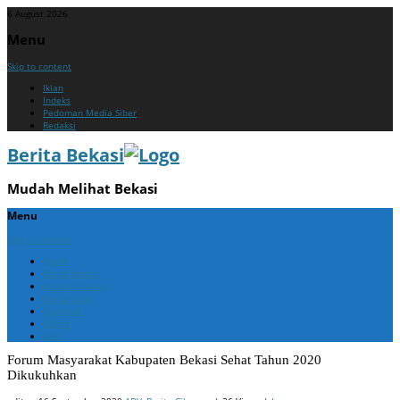
6 August 2026
Menu
Skip to content
Iklan
Indeks
Pedoman Media Siber
Redaksi
Berita Bekasi
Mudah Melihat Bekasi
Menu
Skip to content
Home
Berita Bekasi
Berita Cikarang
Berita Jabar
Nasional
Politik
ADV
Forum Masyarakat Kabupaten Bekasi Sehat Tahun 2020
Dikukuhkan