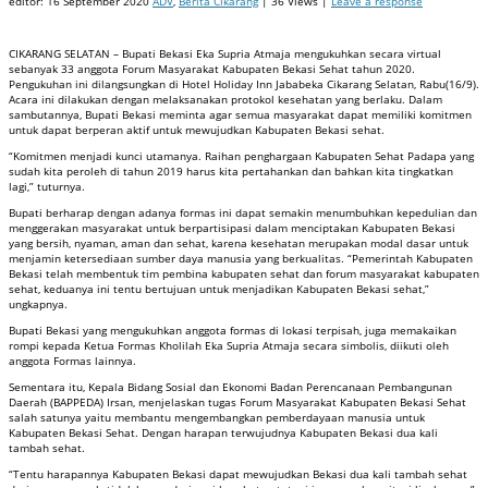
editor:
16 September 2020
ADV
,
Berita Cikarang
| 36 Views |
Leave a response
CIKARANG SELATAN – Bupati Bekasi Eka Supria Atmaja mengukuhkan secara virtual
sebanyak 33 anggota Forum Masyarakat Kabupaten Bekasi Sehat tahun 2020.
Pengukuhan ini dilangsungkan di Hotel Holiday Inn Jababeka Cikarang Selatan, Rabu(16/9).
Acara ini dilakukan dengan melaksanakan protokol kesehatan yang berlaku. Dalam
sambutannya, Bupati Bekasi meminta agar semua masyarakat dapat memiliki komitmen
untuk dapat berperan aktif untuk mewujudkan Kabupaten Bekasi sehat.
“Komitmen menjadi kunci utamanya. Raihan penghargaan Kabupaten Sehat Padapa yang
sudah kita peroleh di tahun 2019 harus kita pertahankan dan bahkan kita tingkatkan
lagi,” tuturnya.
Bupati berharap dengan adanya formas ini dapat semakin menumbuhkan kepedulian dan
menggerakan masyarakat untuk berpartisipasi dalam menciptakan Kabupaten Bekasi
yang bersih, nyaman, aman dan sehat, karena kesehatan merupakan modal dasar untuk
menjamin ketersediaan sumber daya manusia yang berkualitas. “Pemerintah Kabupaten
Bekasi telah membentuk tim pembina kabupaten sehat dan forum masyarakat kabupaten
sehat, keduanya ini tentu bertujuan untuk menjadikan Kabupaten Bekasi sehat,”
ungkapnya.
Bupati Bekasi yang mengukuhkan anggota formas di lokasi terpisah, juga memakaikan
rompi kepada Ketua Formas Kholilah Eka Supria Atmaja secara simbolis, diikuti oleh
anggota Formas lainnya.
Sementara itu, Kepala Bidang Sosial dan Ekonomi Badan Perencanaan Pembangunan
Daerah (BAPPEDA) Irsan, menjelaskan tugas Forum Masyarakat Kabupaten Bekasi Sehat
salah satunya yaitu membantu mengembangkan pemberdayaan manusia untuk
Kabupaten Bekasi Sehat. Dengan harapan terwujudnya Kabupaten Bekasi dua kali
tambah sehat.
“Tentu harapannya Kabupaten Bekasi dapat mewujudkan Bekasi dua kali tambah sehat