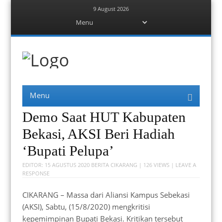
9 August 2026
Menu
Skip
to
content
Berita Bekasi
Mudah Melihat Bekasi
Menu
Skip
to
content
Demo Saat HUT Kabupaten
Bekasi, AKSI Beri Hadiah
‘Bupati Pelupa’
EDITOR:
15 AGUSTUS 2020
BERITA CIKARANG
| 126 VIEWS |
LEAVE A
RESPONSE
CIKARANG – Massa dari Aliansi Kampus Sebekasi
(AKSI), Sabtu, (15/8/2020) mengkritisi
kepemimpinan Bupati Bekasi. Kritikan tersebut