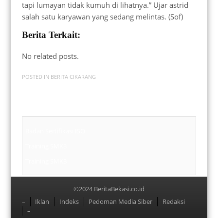
tapi lumayan tidak kumuh di lihatnya.” Ujar astrid
salah satu karyawan yang sedang melintas. (Sof)
Berita Terkait:
No related posts.
POSTED IN
BERITA CIKARANG
Badan Sertifikasi ISO
Training SMK3
Training SMK3
©2024 BeritaBekasi.co.id
Menu
–
Iklan
Indeks
Pedoman Media Siber
Redaksi
–