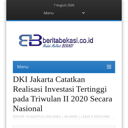
7 August 2026
Menu
Skip
to
content
Berita Bekasi
Mudah Melihat Bekasi
Menu
Skip
to
content
DKI Jakarta Catatkan
Realisasi Investasi Tertinggi
pada Triwulan II 2020 Secara
Nasional
EDITOR:
10 AGUSTUS 2020
EKBIS
| 44 VIEWS |
LEAVE A RESPONSE