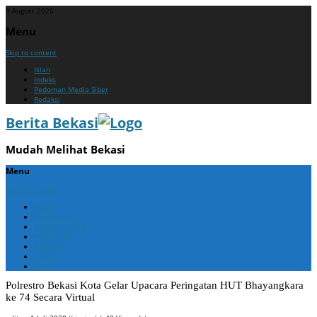
9 August 2026
Menu
Skip to content
Iklan
Indeks
Pedoman Media Siber
Redaksi
Berita Bekasi
Mudah Melihat Bekasi
Menu
Skip to content
Home
Berita Bekasi
Berita Cikarang
Berita Jabar
Nasional
Politik
ADV
Polrestro Bekasi Kota Gelar Upacara Peringatan HUT Bhayangkara
ke 74 Secara Virtual