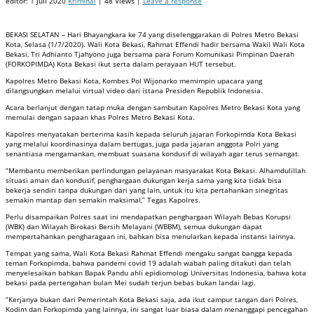
editor:
1 Juli 2020
Kriminal
| 48 Views |
Leave a response
BEKASI SELATAN – Hari Bhayangkara ke 74 yang diselenggarakan di Polres Metro Bekasi
Kota, Selasa (1/7/2020). Wali Kota Bekasi, Rahmat Effendi hadir bersama Wakil Wali Kota
Bekasi, Tri Adhianto Tjahyono juga bersama para Forum Komunikasi Pimpinan Daerah
(FORKOPIMDA) Kota Bekasi ikut serta dalam perayaan HUT tersebut.
Kapolres Metro Bekasi Kota, Kombes Pol Wijonarko memimpin upacara yang
dilangsungkan melalui virtual video dari istana Presiden Republik Indonesia.
Acara berlanjut dengan tatap muka dengan sambutan Kapolres Metro Bekasi Kota yang
memulai dengan sapaan khas Polres Metro Bekasi Kota.
Kapolres menyatakan berterima kasih kepada seluruh jajaran Forkopimda Kota Bekasi
yang melalui koordinasinya dalam bertugas, juga pada jajaran anggota Polri yang
senantiasa mengamankan, membuat suasana kondusif di wilayah agar terus semangat.
“Membantu memberikan perlindungan pelayanan masyarakat Kota Bekasi. Alhamdulillah
situasi aman dan kondusif, penghargaan dukungan kerja sama yang kita tidak bisa
bekerja sendiri tanpa dukungan dari yang lain, untuk itu kita pertahankan sinegritas
semakin mantap dan semakin maksimal,” Tegas Kapolres.
Perlu disampaikan Polres saat ini mendapatkan penghargaan Wilayah Bebas Korupsi
(WBK) dan Wilayah Birokasi Bersih Melayani (WBBM), semua dukungan dapat
mempertahankan pengharagaan ini, bahkan bisa menularkan kepada instansi lainnya.
Tempat yang sama, Wali Kota Bekasi Rahmat Effendi mengaku sangat bangga kepada
teman Forkopimda, bahwa pandemi covid 19 adalah wabah paling ditakuti dan telah
menyelesaikan bahkan Bapak Pandu ahli epidiomologi Universitas Indonesia, bahwa kota
bekasi pada pertengahan bulan Mei sudah terjun bebas bukan landai lagi.
“Kerjanya bukan dari Pemerintah Kota Bekasi saja, ada ikut campur tangan dari Polres,
Kodim dan Forkopimda yang lainnya, ini sangat luar biasa dalam menanggapi pencegahan