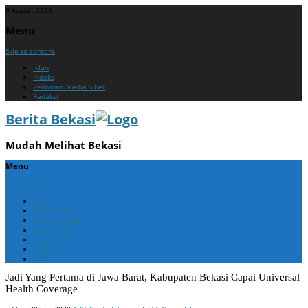
9 August 2026
Menu
Skip to content
Iklan
Indeks
Pedoman Media Siber
Redaksi
Berita Bekasi
Mudah Melihat Bekasi
Menu
Skip to content
Home
Berita Bekasi
Berita Cikarang
Berita Jabar
Nasional
Politik
ADV
Jadi Yang Pertama di Jawa Barat, Kabupaten Bekasi Capai Universal
Health Coverage