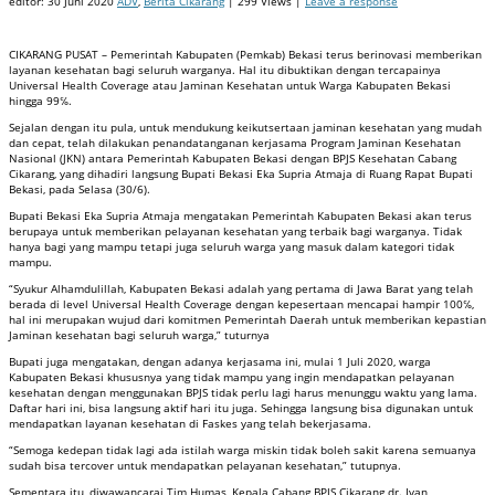
editor:
30 Juni 2020
ADV
,
Berita Cikarang
| 299 Views |
Leave a response
CIKARANG PUSAT – Pemerintah Kabupaten (Pemkab) Bekasi terus berinovasi memberikan
layanan kesehatan bagi seluruh warganya. Hal itu dibuktikan dengan tercapainya
Universal Health Coverage atau Jaminan Kesehatan untuk Warga Kabupaten Bekasi
hingga 99℅.
Sejalan dengan itu pula, untuk mendukung keikutsertaan jaminan kesehatan yang mudah
dan cepat, telah dilakukan penandatanganan kerjasama Program Jaminan Kesehatan
Nasional (JKN) antara Pemerintah Kabupaten Bekasi dengan BPJS Kesehatan Cabang
Cikarang, yang dihadiri langsung Bupati Bekasi Eka Supria Atmaja di Ruang Rapat Bupati
Bekasi, pada Selasa (30/6).
Bupati Bekasi Eka Supria Atmaja mengatakan Pemerintah Kabupaten Bekasi akan terus
berupaya untuk memberikan pelayanan kesehatan yang terbaik bagi warganya. Tidak
hanya bagi yang mampu tetapi juga seluruh warga yang masuk dalam kategori tidak
mampu.
“Syukur Alhamdulillah, Kabupaten Bekasi adalah yang pertama di Jawa Barat yang telah
berada di level Universal Health Coverage dengan kepesertaan mencapai hampir 100℅,
hal ini merupakan wujud dari komitmen Pemerintah Daerah untuk memberikan kepastian
Jaminan kesehatan bagi seluruh warga,” tuturnya
Bupati juga mengatakan, dengan adanya kerjasama ini, mulai 1 Juli 2020, warga
Kabupaten Bekasi khususnya yang tidak mampu yang ingin mendapatkan pelayanan
kesehatan dengan menggunakan BPJS tidak perlu lagi harus menunggu waktu yang lama.
Daftar hari ini, bisa langsung aktif hari itu juga. Sehingga langsung bisa digunakan untuk
mendapatkan layanan kesehatan di Faskes yang telah bekerjasama.
“Semoga kedepan tidak lagi ada istilah warga miskin tidak boleh sakit karena semuanya
sudah bisa tercover untuk mendapatkan pelayanan kesehatan,” tutupnya.
Sementara itu, diwawancarai Tim Humas, Kepala Cabang BPJS Cikarang dr. Ivan