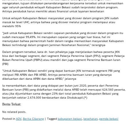
mengatakan, tujuan dilakukan penandatanganan kerjasama tersebut untuk memastikan
agar seluruh penduduk wilayah Kabupaten Bekasi sudah terproteksi dalam program.
Artinya penduduk harus memiliki akses finansial untuk layanan kesehatan
Untuk wilayah Kabupaten Bekasi masyarakat yang dicover dalam program JKN sudah
masuk ke level UHC, artinya bahwa yang dicover melalui program melampaui atau
melebihi 95%
“Jadi untuk Kabupaten Bekasi sendiri capaian penduduk yang dicover dalam program itu
sudah mencapai 99,49%. Ini merupakan capaian yang sangat luar biasa, hal ini
menunjukan bahwa pemerintah hadir dalam rangka memastikan masyarakat Kabupaten
Bekasi terlindungi dalam program Jaminan Kesehatan Nasional,” terangnya
Dalam program tersebut, kata dr. Ivan pihaknya juga menjelaskan bahwa peserta JKN
bisa dari berbagai segment, dari segment Pekerja Penerima Upah (PPU), segment Pekerja
Bukan Penerima Upah (PBPU) atau mandiri dan juga segment Penerima Bantuan Iuran
(PBI)
“Untuk Kabupaten Bekasi sendiri yang dapat bantuan JKN termasuk segment PBI yang
meliputi PBI APBN dan PBI APBD. Artinya penerima bantuan iuran yang dananya
dikeluarkan dari dana APBN dan dana APBD,” jelasnya
Ia menambahkan, dari data yang didapat per bulan juni 2020, peserta dari Penerima
Bantuan Iuran (PBI) yang didaftarkan melalui dana APBD telah mencapai 624.560 peserta,
atau jika dijumlahkan sama dengan 23% dari total penduduk Kabupaten Bekasi yang
berjumlah sekitar 2.674.000 berdasarkan data Disdukcapil.(*)
Berita Terkait:
No related posts.
Posted in
ADV
,
Berita Cikarang
| Tagged
kabupaten bekasi
,
kesehatan
,
pemda bekasi