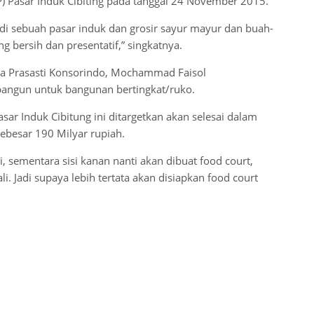
P) Pasar Induk Cibiting pada tanggal 24 November 2015.
jadi sebuah pasar induk dan grosir sayur mayur dan buah-
bersih dan presentatif,” singkatnya.
ra Prasasti Konsorindo, Mochammad Faisol
bangun untuk bangunan bertingkat/ruko.
sar Induk Cibitung ini ditargetkan akan selesai dalam
ebesar 190 Milyar rupiah.
kiri, sementara sisi kanan nanti akan dibuat food court,
 Jadi supaya lebih tertata akan disiapkan food court