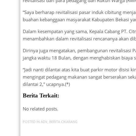
revitalisasi dari para pedagang dan Rukun Warga (RW
“Saya berharap revitalisasi pasar induk cibitung men
buahan kebanggaan masyarakat Kabupaten Bekasi yang 
Dalam kesempatan yang sama, Kepala Cabang PT. Cit
menambahkan dalam revitalisasi rencananya akan di
Dirinya juga mengatakan, pembangunan revitalisasi Pa
jangka waktu 18 Bulan, dengan menghabiskan biaya s
“Jadi nanti dilantai atas kita buat parkir motor disisi 
mengingat pedagang makanan sangat berserakan sekali.
dilantai 2,” ucapnya.(*)
Berita Terkait:
No related posts.
POSTED IN
ADV
,
BERITA CIKARANG