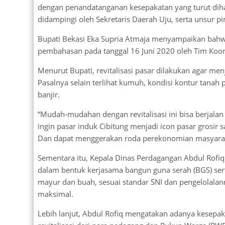
dengan penandatanganan kesepakatan yang turut dihad
didampingi oleh Sekretaris Daerah Uju, serta unsur p
Bupati Bekasi Eka Supria Atmaja menyampaikan bahwa
pembahasan pada tanggal 16 Juni 2020 oleh Tim Koor
Menurut Bupati, revitalisasi pasar dilakukan agar men
Pasalnya selain terlihat kumuh, kondisi kontur tanah 
banjir.
“Mudah-mudahan dengan revitalisasi ini bisa berjalan
ingin pasar induk Cibitung menjadi icon pasar grosi
Dan dapat menggerakan roda perekonomian masyaraka
Sementara itu, Kepala Dinas Perdagangan Abdul Rofiq
dalam bentuk kerjasama bangun guna serah (BGS) sert
mayur dan buah, sesuai standar SNI dan pengelolalann
maksimal.
Lebih lanjut, Abdul Rofiq mengatakan adanya kesepa