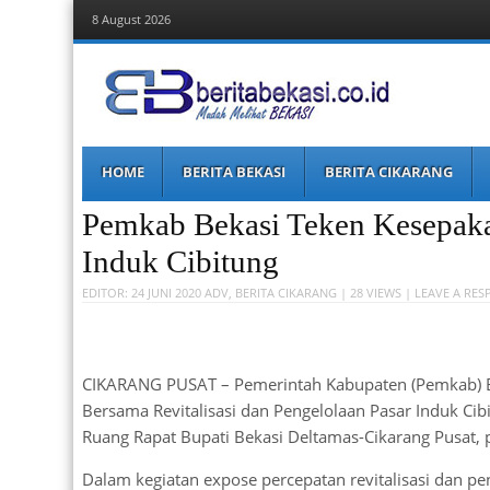
8 August 2026
Berita Bekasi
Mudah Melihat Bekasi
Menu
Skip
HOME
BERITA BEKASI
BERITA CIKARANG
to
content
Pemkab Bekasi Teken Kesepak
Induk Cibitung
EDITOR:
24 JUNI 2020
ADV
,
BERITA CIKARANG
| 28 VIEWS |
LEAVE A RES
CIKARANG PUSAT – Pemerintah Kabupaten (Pemkab) 
Bersama Revitalisasi dan Pengelolaan Pasar Induk Cib
Ruang Rapat Bupati Bekasi Deltamas-Cikarang Pusat, 
Dalam kegiatan expose percepatan revitalisasi dan pen