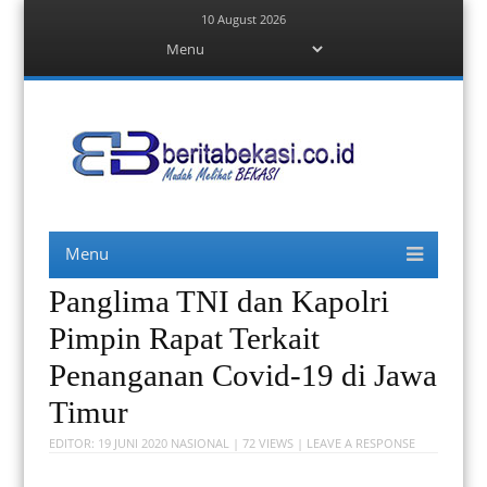
10 August 2026
Menu
Skip
to
content
Berita Bekasi
Mudah Melihat Bekasi
Menu
Skip
to
content
Panglima TNI dan Kapolri
Pimpin Rapat Terkait
Penanganan Covid-19 di Jawa
Timur
EDITOR:
19 JUNI 2020
NASIONAL
| 72 VIEWS |
LEAVE A RESPONSE