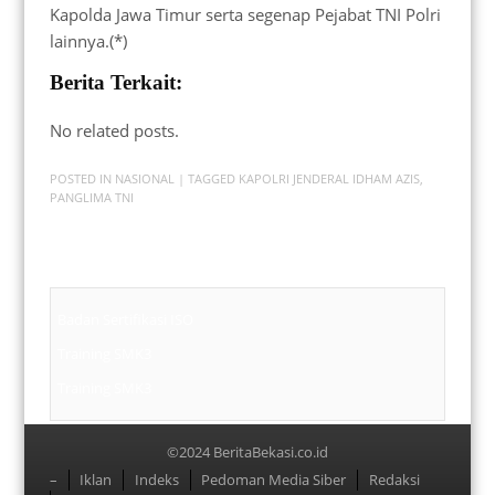
Kapolda Jawa Timur serta segenap Pejabat TNI Polri
lainnya.(*)
Berita Terkait:
No related posts.
POSTED IN
NASIONAL
| TAGGED
KAPOLRI JENDERAL IDHAM AZIS
,
PANGLIMA TNI
Badan Sertifikasi ISO
Training SMK3
Training SMK3
©2024 BeritaBekasi.co.id
Menu
–
Iklan
Indeks
Pedoman Media Siber
Redaksi