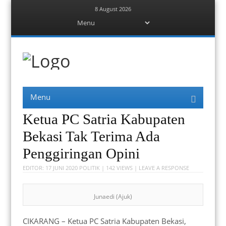
8 August 2026
Menu
Skip
to
content
Berita Bekasi
Mudah Melihat Bekasi
Menu
Skip
to
content
Ketua PC Satria Kabupaten
Bekasi Tak Terima Ada
Penggiringan Opini
EDITOR:
17 JUNI 2020
POLITIK
| 142 VIEWS |
LEAVE A RESPONSE
Junaedi (Ajuk)
CIKARANG – Ketua PC Satria Kabupaten Bekasi,