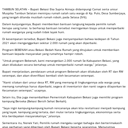
TAMBUN SELATAN – Bupati Bekasi Eka Supria Atmaja didampungi Camat serta unsur
Muspika Tambun Selatan meninjau rumah salah satu warga di Kp. Pulo, Desa Sumberjaya,
yang tengah dilanda musibah rumah roboh, pada Selasa (9/6).
Dalam kunjungannya, Bupati memberikan bantuan langsung kepada pemilik rumah
berupa uang tunai. Ia berharap bantuan tersebut meringankan biaya untuk memperbaiki
rumah warganya yang sudah tidak layak huni.
Di kesempatan tersebut, Bupati Bekasi juga menyampaikan bahwa kedepan di Tahun
2021 akan menganggarkan sekitar 2.000 rumah yang akan diperbaiki.
Program BEBENAH atau Bekasi Bedah Nata Rumah yang ditujukan untuk memberikan
bantuan kepada masyarakat yang rumahnya hampir roboh.
“Untuk program Bebenah, kami menargetkan 2.000 rumah Se-Kabupaten Bekasi, yang
akan dilakukan secara bertahap untuk memperbaiki rumah warga,” jelasnya.
Bupati menjelaskan, pendataan untuk program Bebenah akan dilakukan oleh RT dan RW
setempat, dan akan diverifikasi kembali oleh kecamatan setempat.
“Nanti silakan dari unsur desa RT, RW yang memang di lingkungannya ada warga yang
memang rumahnya harus diperbaiki, segera di inventarisir dan nanti segera dilaporkan ke
Kecamatan setempat,” ucapnya.
Selain itu, Eka juga menambahkan Pemerintah Kabupaten Bekasi juga memiliki program
kampung Berseka (Bekasi Bersih Sehat Berkah).
“Saya ingin kampung-kampung kumuh rencananya akan kita revitalisasi menjadi kampung
yang layak. kampung yang tertata, dari mulai tertata lingkungannya, ekonominya serta
kita berdayakan masyarakatnya,” jelasnya.
Sementara itu, Nenek Yati, Pemilik rumah mengaku sangat bahagia dan berterimakasih
atas perhatian yang diberikan oleh Bupati Bekasi beserta jajarannya. Menurutnya