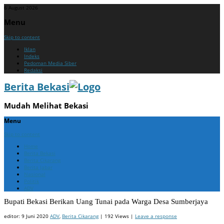
6 August 2026
Menu
Skip to content
Iklan
Indeks
Pedoman Media Siber
Redaksi
Berita Bekasi
Mudah Melihat Bekasi
Menu
Skip to content
Home
Berita Bekasi
Berita Cikarang
Berita Jabar
Nasional
Politik
ADV
Bupati Bekasi Berikan Uang Tunai pada Warga Desa Sumberjaya
editor:
9 Juni 2020
ADV
,
Berita Cikarang
| 192 Views |
Leave a response