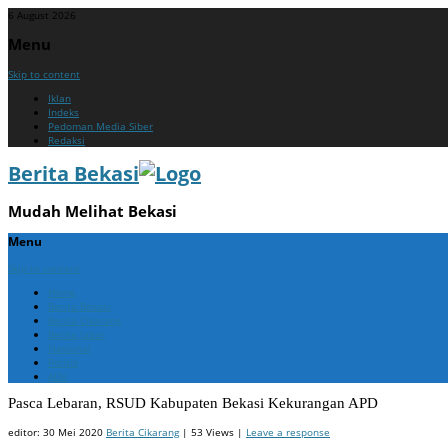
6 August 2026
Menu
Skip to content
Iklan
Indeks
Pedoman Media Siber
Redaksi
Berita Bekasi
Mudah Melihat Bekasi
Menu
Skip to content
Home
Berita Bekasi
Berita Cikarang
Berita Jabar
Nasional
Politik
ADV
Pasca Lebaran, RSUD Kabupaten Bekasi Kekurangan APD
editor:
30 Mei 2020
Berita Cikarang
| 53 Views |
Leave a response