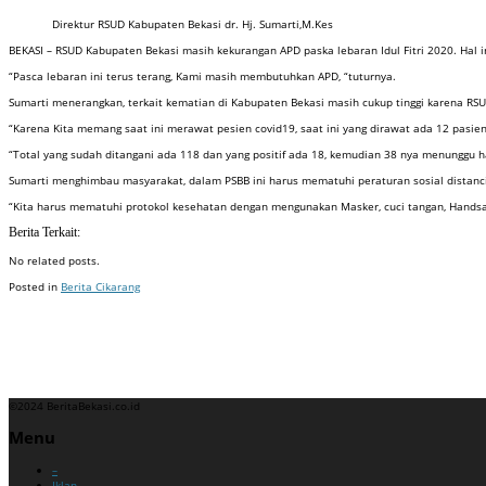
Direktur RSUD Kabupaten Bekasi dr. Hj. Sumarti,M.Kes
BEKASI – RSUD Kabupaten Bekasi masih kekurangan APD paska lebaran Idul Fitri 2020. Hal i
“Pasca lebaran ini terus terang, Kami masih membutuhkan APD, “tuturnya.
Sumarti menerangkan, terkait kematian di Kabupaten Bekasi masih cukup tinggi karena RSU
“Karena Kita memang saat ini merawat pesien covid19, saat ini yang dirawat ada 12 pasien
“Total yang sudah ditangani ada 118 dan yang positif ada 18, kemudian 38 nya menunggu h
Sumarti menghimbau masyarakat, dalam PSBB ini harus mematuhi peraturan sosial distancin
“Kita harus mematuhi protokol kesehatan dengan mengunakan Masker, cuci tangan, Handsa
Berita Terkait:
No related posts.
Posted in
Berita Cikarang
Badan Sertifikasi ISO
Training SMK3
Training SMK3
©2024 BeritaBekasi.co.id
Menu
–
Iklan