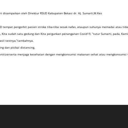
ni disampaikan oleh Direktur RSUD Kabupaten Bekasi dr. Hj. Sumarti,M.Kes
D tempat pengorbit pasien stroke tiba-tiba sesak nafas, ataupun suhunya memadai atau tida
, Kita sudah satu gedung dan Kita pergunkan penanganan Covid19, ”tutur Sumarti, pada, Kami
asil testnya,”tambahnya.
g dan pisikal distancing.
nitizerserta menjaga kesehatan dengan mengkonsumsi makanan sehat atau mengkonsumsi vitam