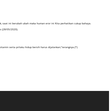
k, saat ini berubah ubah maka human eror ini Kita perhatikan cukup bahaya.
s (28/05/2020).
in serta prilaku hidup bersih harus dijalankan,“terangnya.(*)