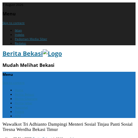
7 August 2026
Menu
Skip to content
Iklan
Indeks
Pedoman Media Siber
Redaksi
Berita Bekasi
Mudah Melihat Bekasi
Menu
Skip to content
Home
Berita Bekasi
Berita Cikarang
Berita Jabar
Nasional
Politik
ADV
Wawalkot Tri Adhianto Dampingi Menteri Sosial Tinjau Panti Sosial
Tresna Werdha Bekasi Timur