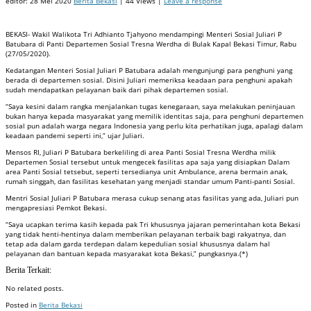
editor:
28 Mei 2020
Berita Bekasi
| 44 Views |
Leave a response
BEKASI- Wakil Walikota Tri Adhianto Tjahyono mendampingi Menteri Sosial Juliari P
Batubara di Panti Departemen Sosial Tresna Werdha di Bulak Kapal Bekasi Timur, Rabu
(27/05/2020).
Kedatangan Menteri Sosial Juliari P Batubara adalah mengunjungi para penghuni yang
berada di departemen sosial. Disini Juliari memeriksa keadaan para penghuni apakah
sudah mendapatkan pelayanan baik dari pihak departemen sosial.
“Saya kesini dalam rangka menjalankan tugas kenegaraan, saya melakukan peninjauan
bukan hanya kepada masyarakat yang memilik identitas saja, para penghuni departemen
sosial pun adalah warga negara Indonesia yang perlu kita perhatikan juga, apalagi dalam
keadaan pandemi seperti ini,” ujar Juliari.
Mensos RI, Juliari P Batubara berkeliling di area Panti Sosial Tresna Werdha milik
Departemen Sosial tersebut untuk mengecek fasilitas apa saja yang disiapkan Dalam
area Panti Sosial tetsebut, seperti tersedianya unit Ambulance, arena bermain anak,
rumah singgah, dan fasilitas kesehatan yang menjadi standar umum Panti-panti Sosial.
Mentri Sosial Juliari P Batubara merasa cukup senang atas fasilitas yang ada, Juliari pun
mengapresiasi Pemkot Bekasi.
“Saya ucapkan terima kasih kepada pak Tri khususnya jajaran pemerintahan kota Bekasi
yang tidak henti-hentinya dalam memberikan pelayanan terbaik bagi rakyatnya, dan
tetap ada dalam garda terdepan dalam kepedulian sosial khususnya dalam hal
pelayanan dan bantuan kepada masyarakat kota Bekasi,” pungkasnya.(*)
Berita Terkait:
No related posts.
Posted in
Berita Bekasi