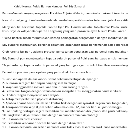
Kabid Humas Polda Banten Kombes Pol Edy Sumardi
Banten-Sesuai dengan pernyataan Presiden RI Joko Widodo, memutuskan akan di terapkan
New Normal yang di maksudkan adalah perubahan perilaku untuk tetap menjalankan aktif
Menyikapi hal tersebut, Kapolda Banten Irjen Pol. Fiandar melalui Kabidhumas Polda 
khususnya di wilayah Kabupaten Tangerang yang merupakan wilayah hukum Polda Banten
“Polda Banten sudah merumuskan konsep peningkatan pengamanan dengan melibatkan personel
Edy Sumardi menuturkan, personel dalam melaksanakan tugas pengamanan dan penertiban d
Oleh karena itu, perlu adanya protokol pencegahan penularan bagi personel yang melak
Edy Sumardi pun mengingatkan kepada seluruh personel Polri yang bertugas untuk mempe
“Saya berharap kepada seluruh personel yang bertugas agar protokol itu dilaksanakan den
Berikut ini protokol pencegahan yang perlu dilakukan antara lain :
1. Pastikan aparat dalam kondisi sehat sebelum bertugas di lapangan
2. Gunakan seragam berlengan panjang saat bertugas
3. Wajib menggunakan masker, face shield, dan sarung tangan.
4. Selalu cuci tangan dengan sabun dan air mengalir atau menggunakan hand sanitizer.
5. Hindari tangan menyentuh area wajah
6. Tetap memperhatikan physical distancing
7. Apabila aparat harus melakukan kontak fisik dengan masyarakat, segera cuci tangan de
8. Terapkan waktu kerja 8 jam sehari atau maksimal 12 jam per hari, 40 jam seminggu.
9. Saat pulang bertugas segera bersihkan diri membersihkan diri (mandi dan ganti pakaian)
10. Tingkatkan daya tahan tubuh dengan minum.vitamin dan olahraga
11. Lakukan medical checkup
12. Bersihkan kendaraan secara berkala dengan disinfektan.
13. Lakukan pemantauan setiap personel yang tidak masuk karema sakit, guna mengetahui k