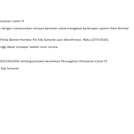
nularan covid-19
nan dengan menerjunkan ratusan personel untuk mengawal penerapan system New Normal
 Polda Banten Kombes Pol Edy Sumardi saat dikonfirmasi. Rabu (27/5/2020).
nggi dapat terpapar wabah virus corona
KES/334/2020 tentang protokol kesehatan Pencegahan Penularan Covid-19
p Edy Sumardi