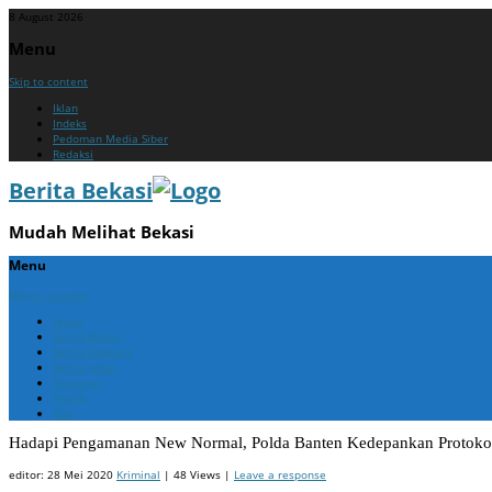
8 August 2026
Menu
Skip to content
Iklan
Indeks
Pedoman Media Siber
Redaksi
Berita Bekasi
Mudah Melihat Bekasi
Menu
Skip to content
Home
Berita Bekasi
Berita Cikarang
Berita Jabar
Nasional
Politik
ADV
Hadapi Pengamanan New Normal, Polda Banten Kedepankan Protoko
editor:
28 Mei 2020
Kriminal
| 48 Views |
Leave a response