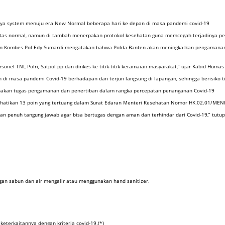
nya system menuju era New Normal beberapa hari ke depan di masa pandemi covid-19
itas normal, namun di tambah menerpakan protokol kesehatan guna memcegah terjadinya pe
Banten Kombes Pol Edy Sumardi mengatakan bahwa Polda Banten akan meningkatkan pengama
 TNI, Polri, Satpol pp dan dinkes ke titik-titik keramaian masyarakat,” ujar Kabid Humas
i masa pandemi Covid-19 berhadapan dan terjun langsung di lapangan, sehingga berisiko ti
sanakan tugas pengamanan dan penertiban dalam rangka percepatan penanganan Covid-19
rhatikan 13 poin yang tertuang dalam Surat Edaran Menteri Kesehatan Nomor HK.02.01/MEN
gan penuh tangung jawab agar bisa bertugas dengan aman dan terhindar dari Covid-19,” tutu
ngan sabun dan air mengalir atau menggunakan hand sanitizer.
eterkaitannya dengan kriteria covid-19.(*)