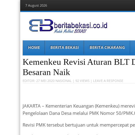
7 August 2026
Berita Bekasi
Mudah Melihat Bekasi
Menu
Skip
HOME
BERITA BEKASI
BERITA CIKARANG
to
content
Kemenkeu Revisi Aturan BLT D
Besaran Naik
EDITOR:
27 MEI 2020
NASIONAL
| 92 VIEWS |
LEAVE A RESPONSE
JAKARTA – Kementerian Keuangan (Kemenkeu) merevis
Pengelolaan Dana Desa melalui PMK Nomor 50/PMK.07
Revisi PMK tersebut bertujuan untuk mempercepat pe