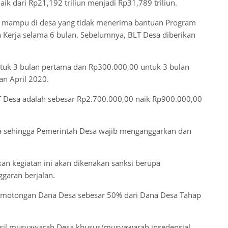
ik dari Rp21,192 triliun menjadi Rp31,789 triliun.
ak mampu di desa yang tidak menerima bantuan Program
 Kerja selama 6 bulan. Sebelumnya, BLT Desa diberikan
tuk 3 bulan pertama dan Rp300.000,00 untuk 3 bulan
an April 2020.
T Desa adalah sebesar Rp2.700.000,00 naik Rp900.000,00
sa sehingga Pemerintah Desa wajib menganggarkan dan
n kegiatan ini akan dikenakan sanksi berupa
ggaran berjalan.
pemotongan Dana Desa sebesar 50% dari Dana Desa Tahap
hasil musyawarah Desa khusus/musyawarah insedensial