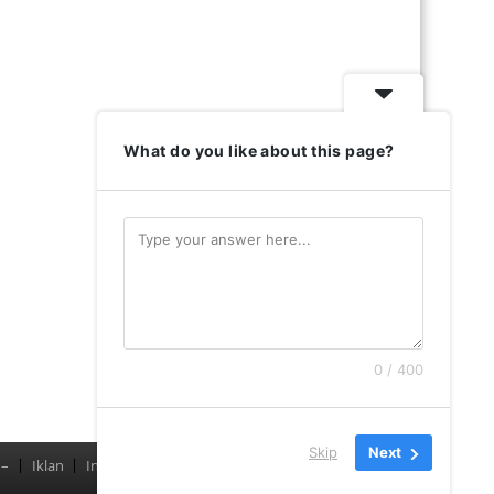
What do you like about this page?
0 / 400
Skip
Next
–
Iklan
Indeks
Pedoman Media Siber
Redaksi
–
Menu