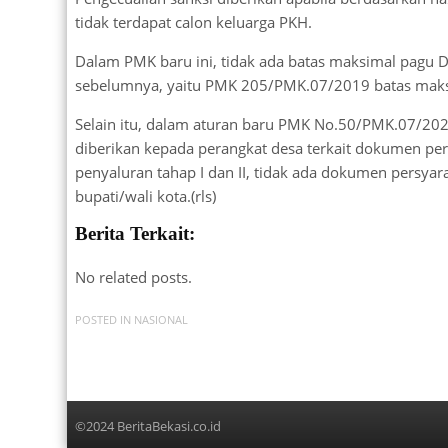
tidak terdapat calon keluarga PKH.
Dalam PMK baru ini, tidak ada batas maksimal pagu
sebelumnya, yaitu PMK 205/PMK.07/2019 batas maks
Selain itu, dalam aturan baru PMK No.50/PMK.07/20
diberikan kepada perangkat desa terkait dokumen pe
penyaluran tahap I dan II, tidak ada dokumen persya
bupati/wali kota.(rls)
Berita Terkait:
No related posts.
POSTED IN
NASIONAL
©2024 BeritaBekasi.co.id