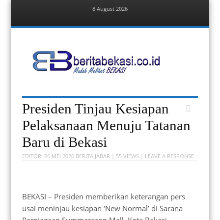
8 August 2026
Menu
Skip
to
content
Berita Bekasi
Mudah Melihat Bekasi
Menu
Skip
Presiden Tinjau Kesiapan
to
content
Pelaksanaan Menuju Tatanan
Baru di Bekasi
EDITOR:
26 MEI 2020
BERITA JABAR
| 55 VIEWS |
LEAVE A RESPONSE
BEKASI – Presiden memberikan keterangan pers
usai meninjau kesiapan ‘New Normal’ di Sarana