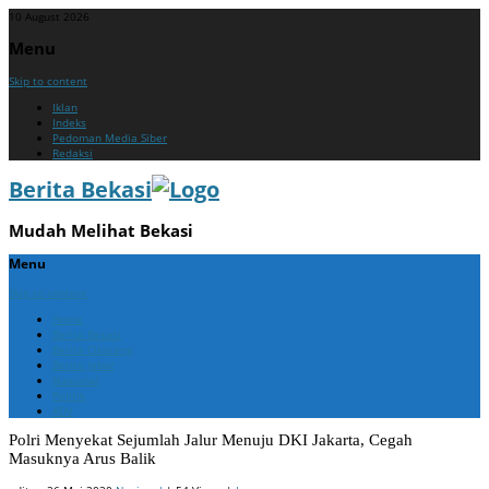
10 August 2026
Menu
Skip to content
Iklan
Indeks
Pedoman Media Siber
Redaksi
Berita Bekasi
Mudah Melihat Bekasi
Menu
Skip to content
Home
Berita Bekasi
Berita Cikarang
Berita Jabar
Nasional
Politik
ADV
Polri Menyekat Sejumlah Jalur Menuju DKI Jakarta, Cegah
Masuknya Arus Balik