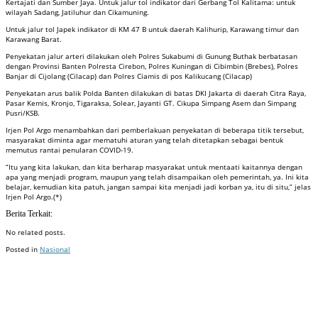
Kertajati dan Sumber Jaya. Untuk jalur tol indikator dari Gerbang Tol Kalitama: untuk
wilayah Sadang, Jatiluhur dan Cikamuning.
Untuk jalur tol Japek indikator di KM 47 B untuk daerah Kalihurip, Karawang timur dan
Karawang Barat.
Penyekatan jalur arteri dilakukan oleh Polres Sukabumi di Gunung Buthak berbatasan
dengan Provinsi Banten Polresta Cirebon, Polres Kuningan di Cibimbin (Brebes), Polres
Banjar di Cijolang (Cilacap) dan Polres Ciamis di pos Kalikucang (Cilacap)
Penyekatan arus balik Polda Banten dilakukan di batas DKI Jakarta di daerah Citra Raya,
Pasar Kemis, Kronjo, Tigaraksa, Solear, Jayanti GT. Cikupa Simpang Asem dan Simpang
Pusri/KSB.
Irjen Pol Argo menambahkan dari pemberlakuan penyekatan di beberapa titik tersebut,
masyarakat diminta agar mematuhi aturan yang telah ditetapkan sebagai bentuk
memutus rantai penularan COVID-19.
“Itu yang kita lakukan, dan kita berharap masyarakat untuk mentaati kaitannya dengan
apa yang menjadi program, maupun yang telah disampaikan oleh pemerintah, ya. Ini kita
belajar, kemudian kita patuh, jangan sampai kita menjadi jadi korban ya, itu di situ,” jelas
Irjen Pol Argo.(*)
Berita Terkait:
No related posts.
Posted in
Nasional
Badan Sertifikasi ISO
Training SMK3
Training SMK3