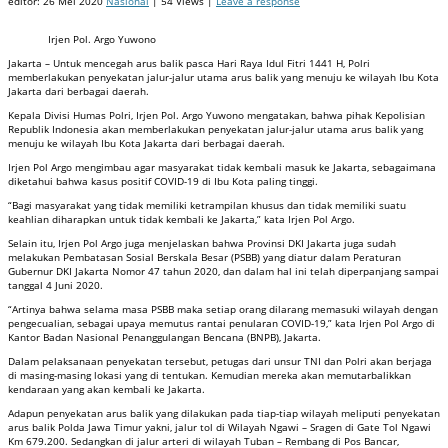
editor:
26 Mei 2020
Nasional
| 54 Views |
Leave a response
Irjen Pol. Argo Yuwono
Jakarta – Untuk mencegah arus balik pasca Hari Raya Idul Fitri 1441 H, Polri
memberlakukan penyekatan jalur-jalur utama arus balik yang menuju ke wilayah Ibu Kota
Jakarta dari berbagai daerah.
Kepala Divisi Humas Polri, Irjen Pol. Argo Yuwono mengatakan, bahwa pihak Kepolisian
Republik Indonesia akan memberlakukan penyekatan jalur-jalur utama arus balik yang
menuju ke wilayah Ibu Kota Jakarta dari berbagai daerah.
Irjen Pol Argo mengimbau agar masyarakat tidak kembali masuk ke Jakarta, sebagaimana
diketahui bahwa kasus positif COVID-19 di Ibu Kota paling tinggi.
“Bagi masyarakat yang tidak memiliki ketrampilan khusus dan tidak memiliki suatu
keahlian diharapkan untuk tidak kembali ke Jakarta,” kata Irjen Pol Argo.
Selain itu, Irjen Pol Argo juga menjelaskan bahwa Provinsi DKI Jakarta juga sudah
melakukan Pembatasan Sosial Berskala Besar (PSBB) yang diatur dalam Peraturan
Gubernur DKI Jakarta Nomor 47 tahun 2020, dan dalam hal ini telah diperpanjang sampai
tanggal 4 Juni 2020.
“Artinya bahwa selama masa PSBB maka setiap orang dilarang memasuki wilayah dengan
pengecualian, sebagai upaya memutus rantai penularan COVID-19,” kata Irjen Pol Argo di
Kantor Badan Nasional Penanggulangan Bencana (BNPB), Jakarta.
Dalam pelaksanaan penyekatan tersebut, petugas dari unsur TNI dan Polri akan berjaga
di masing-masing lokasi yang di tentukan. Kemudian mereka akan memutarbalikkan
kendaraan yang akan kembali ke Jakarta.
Adapun penyekatan arus balik yang dilakukan pada tiap-tiap wilayah meliputi penyekatan
arus balik Polda Jawa Timur yakni, jalur tol di Wilayah Ngawi – Sragen di Gate Tol Ngawi
Km 679.200. Sedangkan di jalur arteri di wilayah Tuban – Rembang di Pos Bancar,