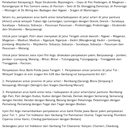
Pelabuhan Ketapang Jl. Raya Situbondo, Bojonegoro – Cepu di Pos Padangan, di Magetan –
Karanganyar di Pos Cemoro sewu, di Pacitan – Solo di Ds Glonggong Donorojo, di Ponorogo
– Wonogiri di Ds Biting kec Badegan dan Ngawi – Sragen di Mantingan.
Selain itu, penyekatan arus balik antar kota/kabupaten di jalur arteri di jalur pantura
(Arteri) untuk wilayah Tuban dgn Lamongan, Lamongan dengan Gresik, Gresik – Surabaya,
Surabaya – Sidoarjo, Sidoarjo – Pasuruan Pasuruan – Probolinggo, Probolinggo – Situbondo
dan Situbondo – Banyuwangi.
Untuk jalur tengah, Polri akan menyekat di Jalur Tengah untuk daerah : Ngawi – Magetan,
Magetan – Madiun, Madiun – Nganjuk, Nganjuk – Kediri (Mengkreng), Kediri – Jombang,
Jombang -Mojokerto – Mojokerto- Sidoarjo, Sidoarjo – Surabaya, Sidoarjo – Pasuruan dan
Pasuruan – Malang.
Untuk Jalur Selatan, kata Irjen Pol Argo, dilakukan penyekatan yakni, Banyuwangi – Jember,
Jember -Lumajang, Malang – Blitar, Blitar – Tulungagung, Tulungagung – Trenggalek dan
Trenggalek – Pacitan.
Penyekatan Arus Balik Polda Jawa Tengah: 1. Penyekatan antar provinsi di jalur Tol :
Wilayah Sragen di exit sragen Km 528 dan Gerbang tol banyumanik Km 421.
2. Penyekatan antar provinsi di jalur arteri : Rembang (Sarang), Blora (Simpang 3
Ketapang), Wonogiri (Selogiri) dan Sragen (Sambung Macan)
3. Penyekatan arus balik antar kota / kabupaten di jalur arteri/Jalur pantura: Rembang
dgn Pati, Pati dengan Kudus, Kudus dengan Demak, Demak dengan Semarang, Semarang
dengan Kendal, Kendal dengan Batang, Batang dengan Pekalonga, Pekalongan dengan
Pemalang, Pemalang dengan Tegal dan Tegal dengan Brebes.
Irjen Pol Argo menambahkan penyekatan arus balik Polda Jawa Barat yakni penyekatan
Jalur Tol: 1. Jalur Tol Indikator dari Gerbang Tol Palimanan Utama: Tegal karang, Plumbon
Ciperna timur Kanci, Ciledug (perbatasan dengan Brebes)
Sedangkan jalur tol Indikator dari Gerbang Tol Cikatama: Kalijati, Cilameri, Cikedung,