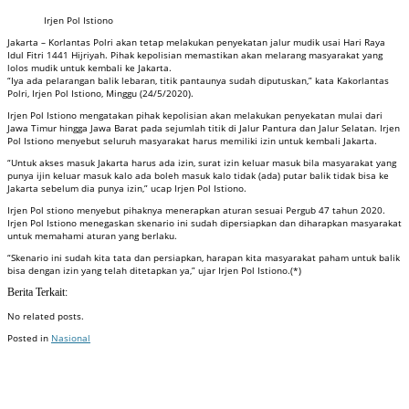
Irjen Pol Istiono
Jakarta – Korlantas Polri akan tetap melakukan penyekatan jalur mudik usai Hari Raya
Idul Fitri 1441 Hijriyah. Pihak kepolisian memastikan akan melarang masyarakat yang
lolos mudik untuk kembali ke Jakarta.
“Iya ada pelarangan balik lebaran, titik pantaunya sudah diputuskan,” kata Kakorlantas
Polri, Irjen Pol Istiono, Minggu (24/5/2020).
Irjen Pol Istiono mengatakan pihak kepolisian akan melakukan penyekatan mulai dari
Jawa Timur hingga Jawa Barat pada sejumlah titik di Jalur Pantura dan Jalur Selatan. Irjen
Pol Istiono menyebut seluruh masyarakat harus memiliki izin untuk kembali Jakarta.
“Untuk akses masuk Jakarta harus ada izin, surat izin keluar masuk bila masyarakat yang
punya ijin keluar masuk kalo ada boleh masuk kalo tidak (ada) putar balik tidak bisa ke
Jakarta sebelum dia punya izin,” ucap Irjen Pol Istiono.
Irjen Pol stiono menyebut pihaknya menerapkan aturan sesuai Pergub 47 tahun 2020.
Irjen Pol Istiono menegaskan skenario ini sudah dipersiapkan dan diharapkan masyarakat
untuk memahami aturan yang berlaku.
“Skenario ini sudah kita tata dan persiapkan, harapan kita masyarakat paham untuk balik
bisa dengan izin yang telah ditetapkan ya,” ujar Irjen Pol Istiono.(*)
Berita Terkait:
No related posts.
Posted in
Nasional
Badan Sertifikasi ISO
Training SMK3