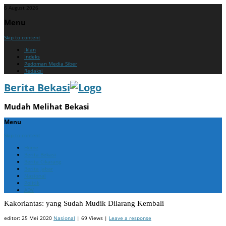
6 August 2026
Menu
Skip to content
Iklan
Indeks
Pedoman Media Siber
Redaksi
Berita Bekasi
Mudah Melihat Bekasi
Menu
Skip to content
Home
Berita Bekasi
Berita Cikarang
Berita Jabar
Nasional
Politik
ADV
Kakorlantas: yang Sudah Mudik Dilarang Kembali
editor:
25 Mei 2020
Nasional
| 69 Views |
Leave a response