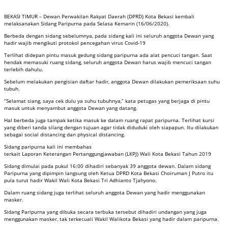
BEKASI TIMUR – Dewan Perwakilan Rakyat Daerah (DPRD) Kota Bekasi kembali
melaksanakan Sidang Paripurna pada Selasa Kemarin (16/06/2020).
Berbeda dengan sidang sebelumnya, pada sidang kali ini seluruh anggota Dewan yang
hadir wajib mengikuti protokol pencegahan virus Covid-19
Terlihat didepan pintu masuk gedung sidang paripurna ada alat pencuci tangan. Saat
hendak memasuki ruang sidang, seluruh anggota Dewan harus wajib mencuci tangan
terlebih dahulu.
Sebelum melakukan pengisian daftar hadir, anggota Dewan dilakukan pemeriksaan suhu
tubuh.
“Selamat siang, saya cek dulu ya suhu tubuhnya,” kata petugas yang berjaga di pintu
masuk untuk menyambut anggota Dewan yang datang.
Hal berbeda juga tampak ketika masuk ke dalam ruang rapat paripurna. Terlihat kursi
yang diberi tanda silang dengan tujuan agar tidak diduduki oleh siapapun. Itu dilakukan
sebagai social distancing dan physical distancing.
Sidang paripurna kali ini membahas
terkait Laporan Keterangan Pertanggungjawaban (LKPJ) Wali Kota Bekasi Tahun 2019
Sidang dimulai pada pukul 16:00 dihadiri sebanyak 39 anggota dewan. Dalam sidang
Paripurna yang dipimpin langsung oleh Ketua DPRD Kota Bekasi Choiruman J Putro itu
pula turut hadir Wakil Wali Kota Bekasi Tri Adhianto Tjahyono.
Dalam ruang sidang juga terlihat seluruh anggota Dewan yang hadir menggunakan
masker.
Sidang Paripurna yang dibuka secara terbuka tersebut dihadiri undangan yang juga
menggunakan masker, tak terkecuali Wakil Walikota Bekasi yang hadir dalam paripurna.