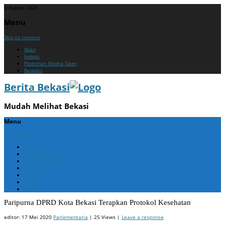
6 August 2026
Menu
Skip to content
Iklan
Indeks
Pedoman Media Siber
Redaksi
Berita Bekasi
Mudah Melihat Bekasi
Menu
Skip to content
Home
Berita Bekasi
Berita Cikarang
Berita Jabar
Nasional
Politik
ADV
Paripurna DPRD Kota Bekasi Terapkan Protokol Kesehatan
editor:
17 Mei 2020
Parlementaria
| 25 Views |
Leave a response