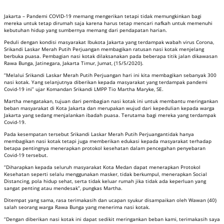
Jakarta – Pandemi COVID-19 memang mengerikan tetapi tidak memungkinkan bagi
mereka untuk tetap dirumah saja karena harus tetap mencari nafkah untuk memenuhi
kebutuhan hidup yang sumbernya memang dari pendapatan harian.
Peduli dengan kondisi masyarakat Ibukota Jakarta yang terdampak wabah virus Corona,
Srikandi Laskar Merah Putih Perjuangan membagikan ratusan nasi kotak menjelang
berbuka puasa. Pembagian nasi kotak dilaksanakan pada beberapa titik jalan dikawasan
Rawa Bunga, Jatinegara, Jakarta Timur, Jumat, (15/5/2020).
“Melalui Srikandi Laskar Merah Putih Perjuangan hari ini kita membagikan sebanyak 300
nasi kotak. Yang selanjutnya diberikan kepada masyarakat yang terdampak pandemi
Covid-19 ini” ujar Komandan Srikandi LMPP Tio Martha Maryke, SE.
Martha mengatakan, tujuan dari pembagian nasi kotak ini untuk membantu meringankan
beban masyarakat di Kota Jakarta dan merupakan wujud dari kepedulian kepada warga
Jakarta yang sedang menjalankan ibadah puasa. Terutama bagi mereka yang terdampak
Covid-19.
Pada kesempatan tersebut Srikandi Laskar Merah Putih Perjuangantidak hanya
membagikan nasi kotak tetapi juga memberikan edukasi kepada masyarakat terhadap
betapa pentingnya menerapkan protokol kesehatan dalam pencegahan penyebaran
Covid-19 tersebut.
“Diharapkan kepada seluruh masyarakat Kota Medan dapat menerapkan Protokol
Kesehatan seperti selalu menggunakan masker, tidak berkumpul, menerapkan Social
Distancing, pola hidup sehat, serta tidak keluar rumah jika tidak ada keperluan yang
sangat penting atau mendesak”, pungkas Martha.
Ditempat yang sama, rasa terimakasih dan ucapan syukur disampaikan oleh Wawan (40)
salah seorang warga Rawa Bunga yang menerima nasi kotak.
“Dengan diberikan nasi kotak ini dapat sedikit meringankan beban kami, terimakasih saya