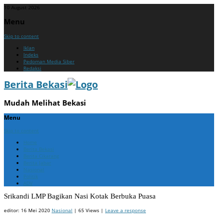
10 August 2026
Menu
Skip to content
Iklan
Indeks
Pedoman Media Siber
Redaksi
Berita Bekasi
Mudah Melihat Bekasi
Menu
Skip to content
Home
Berita Bekasi
Berita Cikarang
Berita Jabar
Nasional
Politik
ADV
Srikandi LMP Bagikan Nasi Kotak Berbuka Puasa
editor:
16 Mei 2020
Nasional
| 65 Views |
Leave a response