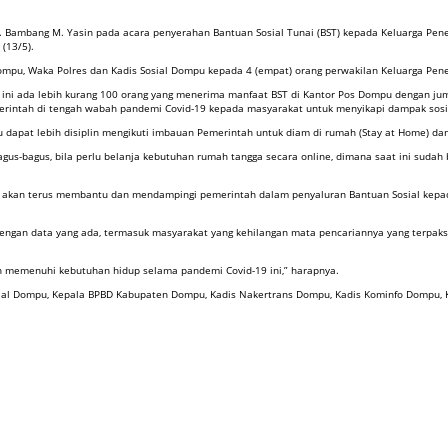
H. Bambang M. Yasin pada acara penyerahan Bantuan Sosial Tunai (BST) kepada Keluarga Pe
(13/5).
Dompu, Waka Polres dan Kadis Sosial Dompu kepada 4 (empat) orang perwakilan Keluarga Pen
i ada lebih kurang 100 orang yang menerima manfaat BST di Kantor Pos Dompu dengan jumlah
 Pemerintah di tengah wabah pandemi Covid-19 kepada masyarakat untuk menyikapi dampak so
u dapat lebih disiplin mengikuti imbauan Pemerintah untuk diam di rumah (Stay at Home) da
bagus, bila perlu belanja kebutuhan rumah tangga secara online, dimana saat ini sudah ban
ya akan terus membantu dan mendampingi pemerintah dalam penyaluran Bantuan Sosial kep
ngan data yang ada, termasuk masyarakat yang kehilangan mata pencariannya yang terpaks
n memenuhi kebutuhan hidup selama pandemi Covid-19 ini,” harapnya.
Sosial Dompu, Kepala BPBD Kabupaten Dompu, Kadis Nakertrans Dompu, Kadis Kominfo Dompu,