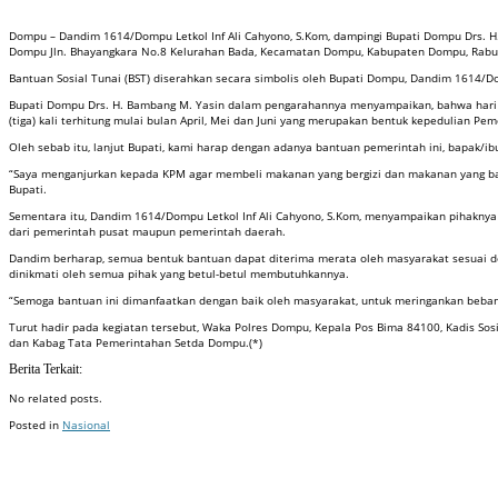
Dompu – Dandim 1614/Dompu Letkol Inf Ali Cahyono, S.Kom, dampingi Bupati Dompu Drs. 
Dompu Jln. Bhayangkara No.8 Kelurahan Bada, Kecamatan Dompu, Kabupaten Dompu, Rabu 
Bantuan Sosial Tunai (BST) diserahkan secara simbolis oleh Bupati Dompu, Dandim 1614/
Bupati Dompu Drs. H. Bambang M. Yasin dalam pengarahannya menyampaikan, bahwa hari in
(tiga) kali terhitung mulai bulan April, Mei dan Juni yang merupakan bentuk kepedulian
Oleh sebab itu, lanjut Bupati, kami harap dengan adanya bantuan pemerintah ini, bapak/ib
“Saya menganjurkan kepada KPM agar membeli makanan yang bergizi dan makanan yang bagus-
Bupati.
Sementara itu, Dandim 1614/Dompu Letkol Inf Ali Cahyono, S.Kom, menyampaikan pihakn
dari pemerintah pusat maupun pemerintah daerah.
Dandim berharap, semua bentuk bantuan dapat diterima merata oleh masyarakat sesuai de
dinikmati oleh semua pihak yang betul-betul membutuhkannya.
“Semoga bantuan ini dimanfaatkan dengan baik oleh masyarakat, untuk meringankan beba
Turut hadir pada kegiatan tersebut, Waka Polres Dompu, Kepala Pos Bima 84100, Kadis 
dan Kabag Tata Pemerintahan Setda Dompu.(*)
Berita Terkait:
No related posts.
Posted in
Nasional
Badan Sertifikasi ISO
Training SMK3