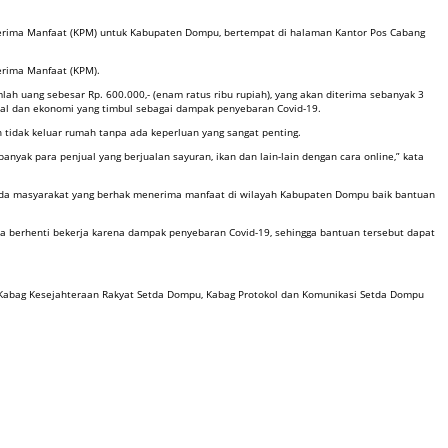
nerima Manfaat (KPM) untuk Kabupaten Dompu, bertempat di halaman Kantor Pos Cabang
erima Manfaat (KPM).
 uang sebesar Rp. 600.000,- (enam ratus ribu rupiah), yang akan diterima sebanyak 3
sial dan ekonomi yang timbul sebagai dampak penyebaran Covid-19.
n tidak keluar rumah tanpa ada keperluan yang sangat penting.
yak para penjual yang berjualan sayuran, ikan dan lain-lain dengan cara online,” kata
ada masyarakat yang berhak menerima manfaat di wilayah Kabupaten Dompu baik bantuan
a berhenti bekerja karena dampak penyebaran Covid-19, sehingga bantuan tersebut dapat
 Kabag Kesejahteraan Rakyat Setda Dompu, Kabag Protokol dan Komunikasi Setda Dompu