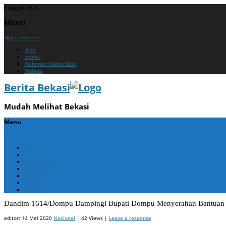
6 August 2026
Menu
Skip to content
Iklan
Indeks
Pedoman Media Siber
Redaksi
Berita Bekasi
Mudah Melihat Bekasi
Menu
Skip to content
Home
Berita Bekasi
Berita Cikarang
Berita Jabar
Nasional
Politik
ADV
Dandim 1614/Dompu Dampingi Bupati Dompu Menyerahan Bantuan S
editor:
14 Mei 2020
Nasional
| 42 Views |
Leave a response