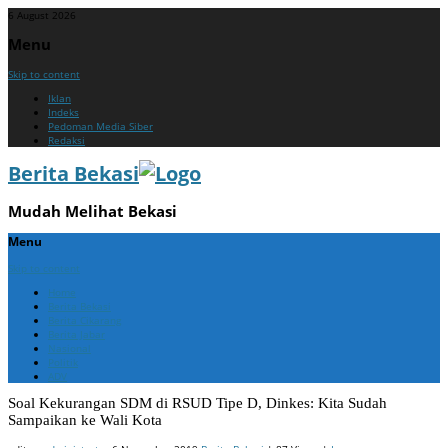
6 August 2026
Menu
Skip to content
Iklan
Indeks
Pedoman Media Siber
Redaksi
Berita Bekasi
Mudah Melihat Bekasi
Menu
Skip to content
Home
Berita Bekasi
Berita Cikarang
Berita Jabar
Nasional
Politik
ADV
Soal Kekurangan SDM di RSUD Tipe D, Dinkes: Kita Sudah
Sampaikan ke Wali Kota