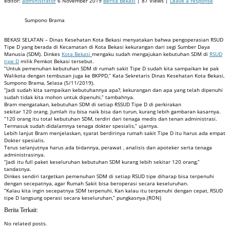
editor:
administrator
6 November 2019
Berita Bekasi
| 87 Views |
Leave a response
Sumpono Brama
BEKASI SELATAN – Dinas Kesehatan Kota Bekasi menyatakan bahwa pengoperasian RSUD
Tipe D yang berada di Kecamatan di Kota Bekasi kekurangan dari segi Sumber Daya
Manusia (SDM). Dinkes
Kota Bekasi
mengaku sudah mengajukan kebutuhan SDM di
RSUD
tipe D
milik Pemkot Bekasi tersebut.
“Untuk pemenuhan kebutuhan SDM di rumah sakit Tipe D sudah kita sampaikan ke pak
Walikota dengan tembusan juga ke BKPPD,” Kata Sekretaris Dinas Kesehatan Kota Bekasi,
Sumpono Brama, Selasa (5/11/2019).
“Jadi sudah kita sampaikan kebutuhannya apa?, kekurangan dan apa yang telah dipenuhi
sudah tidak kita mohon untuk dipenuhi,” tambahnya.
Bram mengatakan, kebutuhan SDM di setiap RSSUD Tipe D di perkirakan
sekitar 120 orang. Jumlah itu bisa naik bisa dan turun, kurang lebih gambaran kasarnya.
“120 orang itu total kebutuhan SDM, terdiri dari tenaga medis dan tenan administrasi.
Termasuk sudah didalamnya tenaga dokter spesialis,” ujarnya.
Lebih lanjut Bram menjelaskan, syarat berdirinya rumah sakit Tipe D itu harus ada empat
Dokter spesialis.
Terus selanjutnya harus ada bidannya, perawat , analisis dan apoteker serta tenaga
administrasinya.
“Jadi itu full paket keseluruhan kebutuhan SDM kurang lebih sekitar 120 orang,”
tandasnya.
Dinkes sendiri targetkan pemenuhan SDM di setiap RSUD tipe diharap bisa terpenuhi
dengan secepatnya, agar Rumah Sakit bisa beroperasi secara keseluruhan.
“Kalau kita ingin secepatnya SDM terpenuhi, Kan kalau itu terpenuhi dengan cepat, RSUD
tipe D langsung operasi secara keseluruhan,” pungkasnya.(RON)
Berita Terkait:
No related posts.