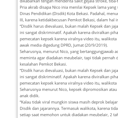
dikabarkan tengah menderita sakit gejala stroke, tiba-
Pria akrab disapa Nico inia menilai Kepsek lama yang
Dinas Pendidikan (Disdik) Kota Bekasi. Padahal, menu
III, karena ketidakbecusan Pemkot Bekasi, dalam hal i
“Disdik harus dievaluasi, bukan malah Kepsek dan jaj
ini sangat diskriminatif. Apakah karena diviralkan pih
pemecatan kepsek karena viralnya video itu, walikota d
awak media digedung DPRD, Jumat (20/9/2019).
Seharusnya, menurut Nico, yang bertanggungjawab ada
meminta agar diadakan meubelair, tapi tidak pernah d
kesalahan Pemkot Bekasi.
“Disdik harus dievaluasi, bukan malah Kepsek dan jaj
ini sangat diskriminatif. Apakah karena diviralkan pih
pemecatan kepsek karena viralnya video itu, walikota d
Seharusnya menurut Nico, kepsek dipromosikan ata
anak didik.
“Kalau tidak viral mungkin siswa masih deprok belajar
Disdik dan jajarannya. Termasuk walikota, karena tid
setiap saat memohon untuk diadakan meubelair, 2 tah