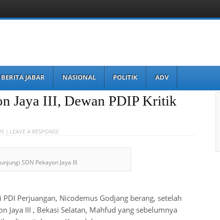
BERITA JABAR
NASIONAL
POLITIK
ADV
 Jaya III, Dewan PDIP Kritik
WS |
LEAVE A RESPONSE
njungi SDN Pekayon Jaya III
i PDI Perjuangan, Nicodemus Godjang berang, setelah
 Jaya III , Bekasi Selatan, Mahfud yang sebelumnya