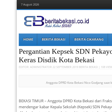
7 August 2026
Berita Bekasi
Mudah Melihat Bekasi
Menu
Skip
HOME
BERITA BEKASI
BERITA CIKARANG
to
content
Pergantian Kepsek SDN Pekayon
Keras Disdik Kota Bekasi
EDITOR:
ADMINISTRATOR
22 SEPTEMBER 2019
BERITA BEKASI
| 108 VIE
Anggota DPRD Kota Bekasi Nico Godjang saat ku
BEKASI TIMUR – Anggota DPRD Kota Bekasi dari Fraks
mendengar kabar Kepala Sekolah (Kepsek) SDN Pekayon