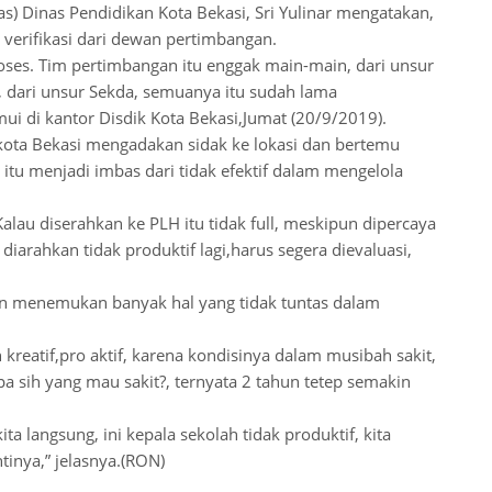
as) Dinas Pendidikan Kota Bekasi, Sri Yulinar mengatakan,
 verifikasi dari dewan pertimbangan.
roses. Tim pertimbangan itu enggak main-main, dari unsur
 dari unsur Sekda, semuanya itu sudah lama
ui di kantor Disdik Kota Bekasi,Jumat (20/9/2019).
ikota Bekasi mengadakan sidak ke lokasi dan bertemu
itu menjadi imbas dari tidak efektif dalam mengelola
lau diserahkan ke PLH itu tidak full, meskipun dipercaya
iarahkan tidak produktif lagi,harus segera dievaluasi,
an menemukan banyak hal yang tidak tuntas dalam
 kreatif,pro aktif, karena kondisinya dalam musibah sakit,
a sih yang mau sakit?, ternyata 2 tahun tetep semakin
a langsung, ini kepala sekolah tidak produktif, kita
inya,” jelasnya.(RON)