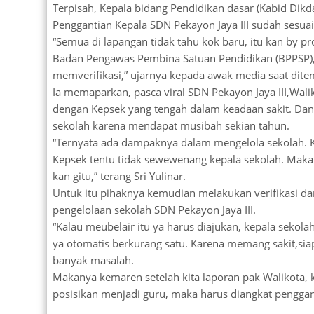
Terpisah, Kepala bidang Pendidikan dasar (Kabid Dikd
Penggantian Kepala SDN Pekayon Jaya III sudah sesuai
“Semua di lapangan tidak tahu kok baru, itu kan by p
Badan Pengawas Pembina Satuan Pendidikan (BPPSP),
memverifikasi,” ujarnya kepada awak media saat ditem
Ia memaparkan, pasca viral SDN Pekayon Jaya III,Wal
dengan Kepsek yang tengah dalam keadaan sakit. Dan 
sekolah karena mendapat musibah sekian tahun.
“Ternyata ada dampaknya dalam mengelola sekolah. Ka
Kepsek tentu tidak sewewenang kepala sekolah. Maka d
kan gitu,” terang Sri Yulinar.
Untuk itu pihaknya kemudian melakukan verifikasi d
pengelolaan sekolah SDN Pekayon Jaya III.
“Kalau meubelair itu ya harus diajukan, kepala sekolah
ya otomatis berkurang satu. Karena memang sakit,siap
banyak masalah.
Makanya kemaren setelah kita laporan pak Walikota, kit
posisikan menjadi guru, maka harus diangkat penggant