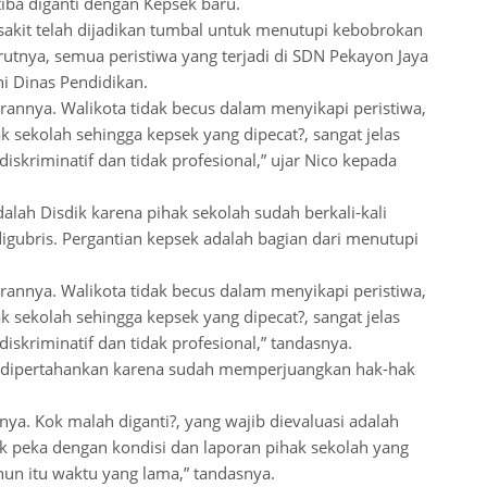
tiba diganti dengan Kepsek baru.
 sakit telah dijadikan tumbal untuk menutupi kebobrokan
rutnya, semua peristiwa yang terjadi di SDN Pekayon Jaya
ni Dinas Pendidikan.
arannya. Walikota tidak becus dalam menyikapi peristiwa,
ak sekolah sehingga kepsek yang dipecat?, sangat jelas
iskriminatif dan tidak profesional,” ujar Nico kepada
lah Disdik karena pihak sekolah sudah berkali-kali
igubris. Pergantian kepsek adalah bagian dari menutupi
arannya. Walikota tidak becus dalam menyikapi peristiwa,
ak sekolah sehingga kepsek yang dipecat?, sangat jelas
iskriminatif dan tidak profesional,” tandasnya.
u dipertahankan karena sudah memperjuangkan hak-hak
nya. Kok malah diganti?, yang wajib dievaluasi adalah
ak peka dengan kondisi dan laporan pihak sekolah yang
un itu waktu yang lama,” tandasnya.