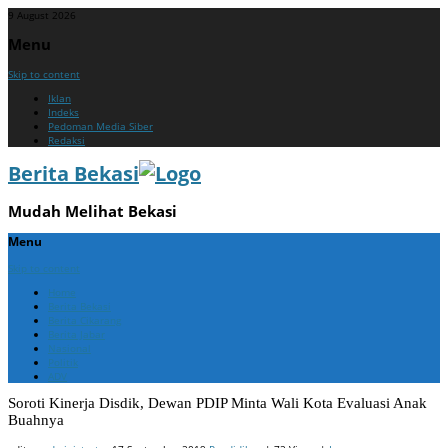
9 August 2026
Menu
Skip to content
Iklan
Indeks
Pedoman Media Siber
Redaksi
Berita Bekasi
Mudah Melihat Bekasi
Menu
Skip to content
Home
Berita Bekasi
Berita Cikarang
Berita Jabar
Nasional
Politik
ADV
Soroti Kinerja Disdik, Dewan PDIP Minta Wali Kota Evaluasi Anak
Buahnya