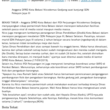
editor:
administrator
17 September 2019
Pendidikan
| 72 Views |
Leave a response
Anggota DPRD Kota Bekasi Nicodemus Godjang saat kunjungi SDN
Pekayon Jaya III
BEKASI TIMUR – Anggota DPRD Kota Bekasi dari PDI Perjuangan Nicodemus Godjang
menyayangkan sikap pemerintah Kota Bekasi dalam merespon kebutuhan fasilitas
sekolah pasca viral di media sosial maupun media massa.
Nico juga mengecam lambatnya penanganan Dinas Pendidikan (Disdik) Kota Bekasi dalam
merespon pengajuan meubelair SDN Pekayon Jaya III, Bekasi Selatan. Pasalnya, ratusan
murid SDN Pekayon Jaya III selama 2 tahun belajar secara lesehan (ngedeprok) di dalam
kelas, lantaran tidak tersedianya meja dan kursi.
“Jelas Dinas Pendidikan dari atas sampai bawah itu enggak beres. Maka harus dievaluasi,
karena dari pihak sekolah setiap bulan sudah mengevaluasi dan mereka sudah mengadu
(Ke Disdik). Setiap bulan mereka curhat, dan ini sudah 24 bulan lho, setelah diviralkan
baru mereka direspon, ini menjadi bukti,” ujarnya saat ditemui awak media di kantor
DPRD Kota Bekasi, Selasa (17/09/2019).
Selain itu, Politisi PDI Perjuangan ini juga menyoroti lemahnya koordinasi antar SKPD di
Pemkot Bekasi. Menurutnya, seharusnya ada koordinasi antar SKPD terkait pembangunan
fisik dan pengadaan barangnya.
“Apapun itu, mau Rumah Sakit atau Sekolah harus bersamaan perencanaan penganggaran
pembangunan fisik dan pengadaan barangnya. Ketika gedung jadi, pengadaan barangnya
tinggal dibelanjakan,” cetusnya.
Karena itu Nico meminta pemerintah untuk melakukan evaluasi terhadap kinerja Dinas
Pendidikan Kota Bekasi beserta jajaran. Wali Kota Bekasi harus bisa mengevaluasi anak
buahya.
“Ada kesalahan apa?, struktur kan sudah ada, dari Kepala Dinas (Kadis), UPTD-nya,ada
pengawasnya, Kepala Sekolahnya, ada Kasinya, Kabidnya, masak bisa miss komunikasi
selama 2 tahun?,” tandasnya.(RON)
Berita Terkait: