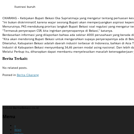
Ilustrasi buruh
CIKARANG – Kebijakan Bupati Bekasi Eka Supriatmaja yang mengatur tentang perluasan kes
“Ini bukan diskriminatif, karena wajar seorang Bupati akan memperjuangkan aspirasi ke
Menurutnya, PKS mendukung proritas langkah Bupati Bekasi soal regulasi yang mengatur t
“Termasuk penyerapan CSR, kita inginkan penyerapannya di Bekasi,” katanya.
Berdasarkan informasi yang dilaporkan bahwa ada sekitar 4000 perusahaan yang berada di 
“Kita akan mendorong Bupati Bekasi untuk mengarahkan supaya penyerapannya ada di Beka
Diketahui, Kabupaten Bekasi adalah daerah industri terbesar di Indonesia, bahkan di Asia 
Industri di Kabupaten Bekasi menyumbang 34,46 persen modal asing nasional. Dan lebih dar
Melalui Perbup itu, diharapkan dapat membantu menyelesaikan masalah ketenagakerjaan y
Berita Terkait:
No related posts.
Posted in
Berita Cikarang
Badan Sertifikasi ISO
Training SMK3
Training SMK3
©2024 BeritaBekasi.co.id
Menu
–
Iklan
Indeks