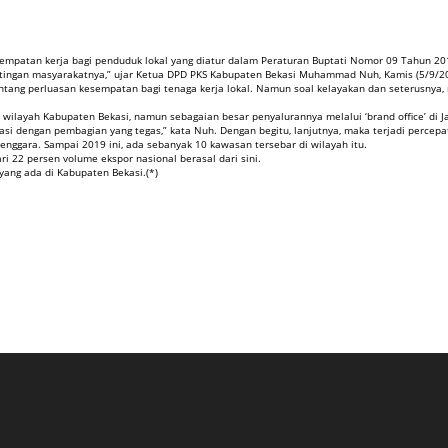
empatan kerja bagi penduduk lokal yang diatur dalam Peraturan Buptati Nomor 09 Tahun 20
pentingan masyarakatnya,” ujar Ketua DPD PKS Kabupaten Bekasi Muhammad Nuh, Kamis (5/9/2
entang perluasan kesempatan bagi tenaga kerja lokal. Namun soal kelayakan dan seterusnya,
wilayah Kabupaten Bekasi, namun sebagaian besar penyalurannya melalui ‘brand office’ di J
si dengan pembagian yang tegas,” kata Nuh. Dengan begitu, lanjutnya, maka terjadi perce
Tenggara. Sampai 2019 ini, ada sebanyak 10 kawasan tersebar di wilayah itu.
i 22 persen volume ekspor nasional berasal dari sini.
ang ada di Kabupaten Bekasi.(*)