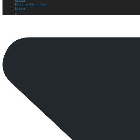
Pedoman Media Siber
Redaksi
–