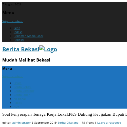
7 August 2026
Menu
Skip to content
Iklan
Indeks
Pedoman Media Siber
Redaksi
Berita Bekasi
Mudah Melihat Bekasi
Menu
Skip to content
Home
Berita Bekasi
Berita Cikarang
Berita Jabar
Nasional
Politik
ADV
Soal Penyerapan Tenaga Kerja Lokal,PKS Dukung Kebijakan Bupati 
editor:
administrator
6 September 2019
Berita Cikarang
| 75 Views |
Leave a response