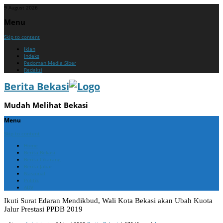
9 August 2026
Menu
Skip to content
Iklan
Indeks
Pedoman Media Siber
Redaksi
Berita Bekasi
Mudah Melihat Bekasi
Menu
Skip to content
Home
Berita Bekasi
Berita Cikarang
Berita Jabar
Nasional
Politik
ADV
Ikuti Surat Edaran Mendikbud, Wali Kota Bekasi akan Ubah Kuota
Jalur Prestasi PPDB 2019