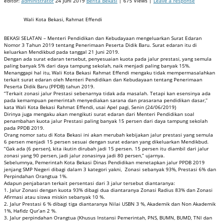
editor:
administrator
24 Juni 2019
Berita Bekasi
| 675 Views |
Leave a response
Wali Kota Bekasi, Rahmat Effendi
BEKASI SELATAN – Menteri Pendidikan dan Kebudayaan mengeluarkan Surat Edaran
Nomor 3 Tahun 2019 tentang Penerimaan Peserta Didik Baru. Surat edaran itu di
keluarkan Mendikbud pada tanggal 21 Juni 2019.
Dengan ada surat edaran tersebut, penyesuaian kuota pada jalur prestasi, yang semula
paling banyak 5% dari daya tampung sekolah, naik menjadi paling banyak 15%.
Menanggapi hal itu, Wali Kota Bekasi Rahmat Effendi mengaku tidak mempermasalahkan
terkait surat edaran oleh Menteri Pendidikan dan Kebudayaan tentang Penerimaan
Peserta Didik Baru (PPDB) tahun 2019.
“Terkait zonasi jalur Prestasi sebenarnya tidak ada masalah. Tetapi kan esensinya ada
pada kemampuan pemerintah menyediakan sarana dan prasarana pendidikan dasar,”
kata Wali Kota Bekasi Rahmat Effendi, usai Apel pagi, Senin (24/06/2019)
Dirinya juga mengaku akan mengikuti surat edaran dari Menteri Pendidikan soal
penambahan kuota jalur Prestasi paling banyak 15 persen dari daya tampung sekolah
pada PPDB 2019.
Orang nomor satu di Kota Bekasi ini akan merubah kebijakan jalur prestasi yang semula
6 persen menjadi 15 persen sesuai dengan surat edaran yang dikeluarkan Mendikbud.
“Gak ada (6 persen), kita ikutin dirubah jadi 15 persen. 15 persen itu diambil dari jalur
zonasi yang 90 persen, jadi jalur zonasinya jadi 80 persen,” ujarnya.
Sebelumnya, Pemerintah Kota Bekasi Dinas Pendidikan menetapkan jalur PPDB 2019
jenjang SMP Negeri dibagi dalam 3 kategori yakni, Zonasi sebanyak 93%, Prestasi 6% dan
Perpindahan Orangtua 1%.
Adapun penjabaran terkait persentasi dari 3 jalur tersebut diantaranya:
1. Jalur Zonasi dengan kuota 93% dibagi dua diantaranya Zonasi Radius 83% dan Zonasi
Afirmasi atau siswa miskin sebanyak 10 %.
2. Jalur Prestasi 6 % dibagi tiga diantaranya Nilai USBN 3 %, Akademik dan Non Akademik
1%, Hafidz Qur’an 2 %.
3. Jalur perpindahan Orangtua (Khusus Instansi Pemerintah, PNS, BUMN, BUMD, TNI dan