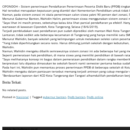
CIPONDOH – Sistem penerimaan Pendaftaran Penerimaan Peserta Didik Baru (PPDB) tingka
Hal tersebut merupakan keputusan yang diambil dari Kementerian Pendidikan untuk tidak 
Namun, pada sistem zonasi ini skala penerimaan calon siswa yakni 90 persen dari zonasi, 5 
Menurut Gubernur Banten, Wahidin Halim, penerimaan siswa menggunakan sistem zonasi ma
“Saya lihat ini masih proses, sebetulnya kalau kita lihat parsial pendaftaran ya efektif. 
wartawan di kawasan Cipondoh, Kota Tangerang, Selasa (18/6/2019).
Terjadi pembludakan saat pendaftaran pun sudah diprediksi oleh mantan Wali Kota Tanger
Lantaran, tidak sedikit ada beberapa kecamatan di Tangerang yang hanya memiliki satu SM
Menurut Wahidin, banyak sekolah yang kelimpungan untuk melakukan seleksi calon peserta
“Yang tidak diperhitungkan secara rasio. Harus dihitung jumlah sekolah dengan kebutuha
Wahidin.
Namun, Wahidin mengaku dibalik semrawutnya sistem zonasi ini ada beberapa hal yang me
Seperti pemerataan hak pendidikan, di mana siswa yang memiliki pendidikan di bawah rat
“Saya melihatanya konsep ini bagus dalam pemerataan pendidikan dalam rangka memberik
berprestasi lalu dipaksa dimasukan ke sekolah favorit nanti semester pertama kedua sudah
Pada hari ini, Wahidin pun memantau proses penerimaan PPDB di beberapa sekolah di Kot
Wahidin mengaku dalam pantauan tersebut memang terjadi antrean yang cukup mengular n
“Berdasarkan laporan dari KCD Kota Tangerang dan Tangsel alhamdulillah pendaftaran berjal
Berita Terkait:
No related posts.
Posted in
Nasional
| Tagged
gubernur banten
,
Ppdb banten
,
Ppdb online
Badan Sertifikasi ISO
Training SMK3
Training SMK3
©2024 BeritaBekasi.co.id