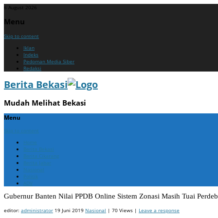
6 August 2026
Menu
Skip to content
Iklan
Indeks
Pedoman Media Siber
Redaksi
Berita Bekasi
Mudah Melihat Bekasi
Menu
Skip to content
Home
Berita Bekasi
Berita Cikarang
Berita Jabar
Nasional
Politik
ADV
Gubernur Banten Nilai PPDB Online Sistem Zonasi Masih Tuai Perdeb
editor:
administrator
19 Juni 2019
Nasional
| 70 Views |
Leave a response