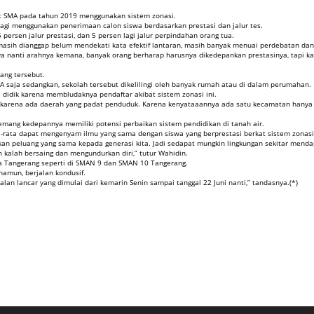
t SMA pada tahun 2019 menggunakan sistem zonasi.
lagi menggunakan penerimaan calon siswa berdasarkan prestasi dan jalur tes.
persen jalur prestasi, dan 5 persen lagi jalur perpindahan orang tua.
sih dianggap belum mendekati kata efektif lantaran, masih banyak menuai perdebatan dan
Hanya nanti arahnya kemana, banyak orang berharap harusnya dikedepankan prestasinya, tapi ka
ang tersebut.
A saja sedangkan, sekolah tersebut dikelilingi oleh banyak rumah atau di dalam perumahan.
 didik karena membludaknya pendaftar akibat sistem zonasi ini.
n, karena ada daerah yang padat penduduk. Karena kenyataaannya ada satu kecamatan hanya 
mang kedepannya memiliki potensi perbaikan sistem pendidikan di tanah air.
a-rata dapat mengenyam ilmu yang sama dengan siswa yang berprestasi berkat sistem zonasi
an peluang yang sama kepada generasi kita. Jadi sedapat mungkin lingkungan sekitar mend
 kalah bersaing dan mengundurkan diri,” tutur Wahidin.
a Tangerang seperti di SMAN 9 dan SMAN 10 Tangerang.
amun, berjalan kondusif.
an lancar yang dimulai dari kemarin Senin sampai tanggal 22 Juni nanti,” tandasnya.(*)