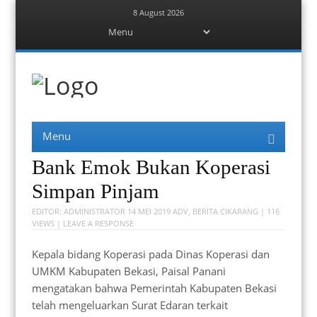
8 August 2026
Menu
Skip
to
content
Berita Bekasi
Mudah Melihat Bekasi
Menu
Skip
to
content
Bank Emok Bukan Koperasi
Simpan Pinjam
EDITOR:
ADMINISTRATOR
14 MEI 2019
ADV
,
BERITA CIKARANG
| 116
VIEWS |
LEAVE A RESPONSE
Kepala bidang Koperasi pada Dinas Koperasi dan
UMKM Kabupaten Bekasi, Paisal Panani
mengatakan bahwa Pemerintah Kabupaten Bekasi
telah mengeluarkan Surat Edaran terkait