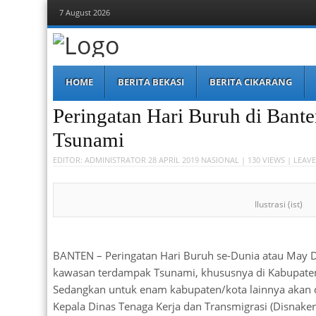
7 August 2026
Berita Bekasi
Mudah Melihat Bekasi
Menu
Skip
HOME
BERITA BEKASI
BERITA CIKARANG
to
content
Peringatan Hari Buruh di Bant
Tsunami
EDITOR:
ADMINISTRATOR
28 APRIL 2019
NASIONAL
| 130 VIEWS |
LEAVE
Ilustrasi (ist)
BANTEN – Peringatan Hari Buruh se-Dunia atau May D
kawasan terdampak Tsunami, khususnya di Kabupate
Sedangkan untuk enam kabupaten/kota lainnya akan 
Kepala Dinas Tenaga Kerja dan Transmigrasi (Disnake