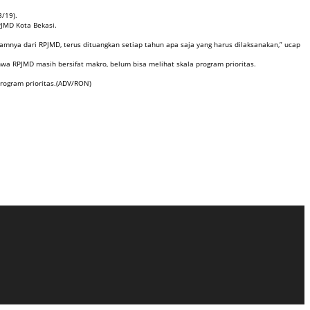
/19).
JMD Kota Bekasi.
mnya dari RPJMD, terus dituangkan setiap tahun apa saja yang harus dilaksanakan,” ucap
wa RPJMD masih bersifat makro, belum bisa melihat skala program prioritas.
 program prioritas.(ADV/RON)