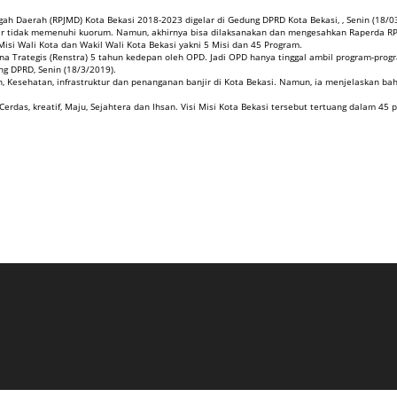
Daerah (RPJMD) Kota Bekasi 2018-2023 digelar di Gedung DPRD Kota Bekasi, , Senin (18/03
dir tidak memenuhi kuorum. Namun, akhirnya bisa dilaksanakan dan mengesahkan Raperda RP
isi Wali Kota dan Wakil Wali Kota Bekasi yakni 5 Misi dan 45 Program.
 Trategis (Renstra) 5 tahun kedepan oleh OPD. Jadi OPD hanya tinggal ambil program-progra
g DPRD, Senin (18/3/2019).
Kesehatan, infrastruktur dan penanganan banjir di Kota Bekasi. Namun, ia menjelaskan bah
Cerdas, kreatif, Maju, Sejahtera dan Ihsan. Visi Misi Kota Bekasi tersebut tertuang dalam 45