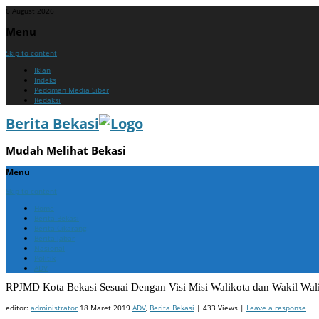
6 August 2026
Menu
Skip to content
Iklan
Indeks
Pedoman Media Siber
Redaksi
Berita Bekasi
Mudah Melihat Bekasi
Menu
Skip to content
Home
Berita Bekasi
Berita Cikarang
Berita Jabar
Nasional
Politik
ADV
RPJMD Kota Bekasi Sesuai Dengan Visi Misi Walikota dan Wakil Wal
editor:
administrator
18 Maret 2019
ADV
,
Berita Bekasi
| 433 Views |
Leave a response