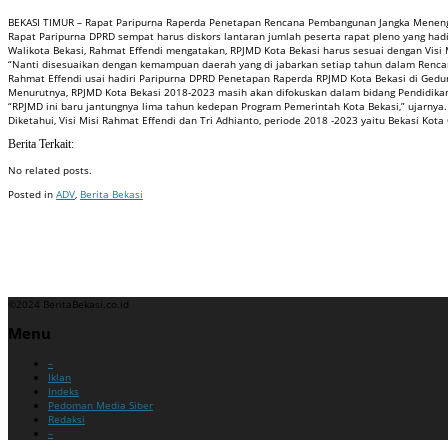
BEKASI TIMUR – Rapat Paripurna Raperda Penetapan Rencana Pembangunan Jangka Menengah 
Rapat Paripurna DPRD sempat harus diskors lantaran jumlah peserta rapat pleno yang ha
Walikota Bekasi, Rahmat Effendi mengatakan, RPJMD Kota Bekasi harus sesuai dengan Visi M
“Nanti disesuaikan dengan kemampuan daerah yang di jabarkan setiap tahun dalam Rencana
Rahmat Effendi usai hadiri Paripurna DPRD Penetapan Raperda RPJMD Kota Bekasi di Gedun
Menurutnya, RPJMD Kota Bekasi 2018-2023 masih akan difokuskan dalam bidang Pendidikan, 
“RPJMD ini baru jantungnya lima tahun kedepan Program Pemerintah Kota Bekasi,” ujarnya.
Diketahui, Visi Misi Rahmat Effendi dan Tri Adhianto, periode 2018 -2023 yaitu Bekasi Kota 
Berita Terkait:
No related posts.
Posted in
ADV
,
Berita Bekasi
Badan Sertifikasi ISO
Training SMK3
Training SMK3
©2024 BeritaBekasi.co.id
Menu
–
Iklan
Indeks
Pedoman Media Siber
Redaksi
–