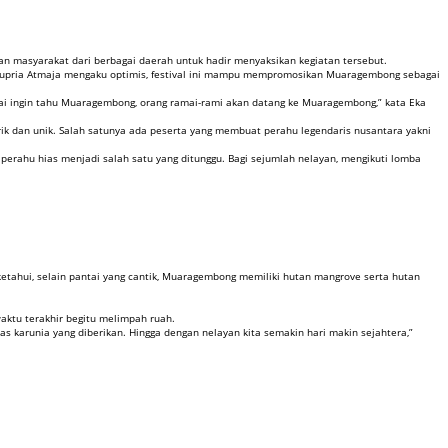
ian masyarakat dari berbagai daerah untuk hadir menyaksikan kegiatan tersebut.
Supria Atmaja mengaku optimis, festival ini mampu mempromosikan Muaragembong sebagai
amai ingin tahu Muaragembong, orang ramai-rami akan datang ke Muaragembong,” kata Eka
arik dan unik. Salah satunya ada peserta yang membuat perahu legendaris nusantara yakni
perahu hias menjadi salah satu yang ditunggu. Bagi sejumlah nelayan, mengikuti lomba
ketahui, selain pantai yang cantik, Muaragembong memiliki hutan mangrove serta hutan
waktu terakhir begitu melimpah ruah.
s karunia yang diberikan. Hingga dengan nelayan kita semakin hari makin sejahtera,”