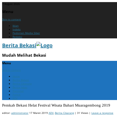
7 August 2026
Menu
Skip to content
Iklan
Indeks
Pedoman Media Siber
Redaksi
Berita Bekasi
Mudah Melihat Bekasi
Menu
Skip to content
Home
Berita Bekasi
Berita Cikarang
Berita Jabar
Nasional
Politik
ADV
Pemkab Bekasi Helat Festival Wisata Bahari Muaragembong 2019
editor:
administrator
17 Maret 2019
ADV
,
Berita Cikarang
| 31 Views |
Leave a response