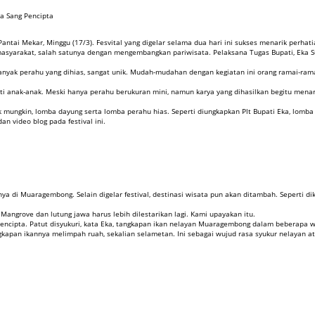
da Sang Pencipta
tai Mekar, Minggu (17/3). Fesvital yang digelar selama dua hari ini sukses menarik perhat
asyarakat, salah satunya dengan mengembangkan pariwisata. Pelaksana Tugas Bupati, Eka 
t banyak perahu yang dihias, sangat unik. Mudah-mudahan dengan kegiatan ini orang ramai-r
iikuti anak-anak. Meski hanya perahu berukuran mini, namun karya yang dihasilkan begitu men
ungkin, lomba dayung serta lomba perahu hias. Seperti diungkapkan Plt Bupati Eka, lomba 
an video blog pada festival ini.
 di Muaragembong. Selain digelar festival, destinasi wisata pun akan ditambah. Seperti di
 Mangrove dan lutung jawa harus lebih dilestarikan lagi. Kami upayakan itu.
 Pencipta. Patut disyukuri, kata Eka, tangkapan ikan nelayan Muaragembong dalam beberapa 
kapan ikannya melimpah ruah, sekalian selametan. Ini sebagai wujud rasa syukur nelayan ata