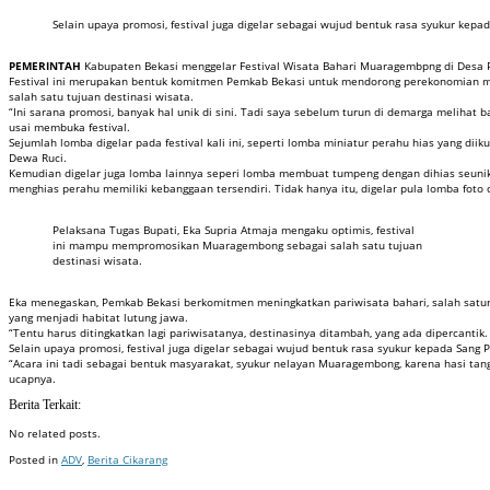
Selain upaya promosi, festival juga digelar sebagai wujud bentuk rasa syukur kepa
PEMERINTAH
Kabupaten Bekasi menggelar Festival Wisata Bahari Muaragembpng di Desa Pan
Festival ini merupakan bentuk komitmen Pemkab Bekasi untuk mendorong perekonomian m
salah satu tujuan destinasi wisata.
“Ini sarana promosi, banyak hal unik di sini. Tadi saya sebelum turun di demarga meliha
usai membuka festival.
Sejumlah lomba digelar pada festival kali ini, seperti lomba miniatur perahu hias yang d
Dewa Ruci.
Kemudian digelar juga lomba lainnya seperi lomba membuat tumpeng dengan dihias seunik m
menghias perahu memiliki kebanggaan tersendiri. Tidak hanya itu, digelar pula lomba foto d
Pelaksana Tugas Bupati, Eka Supria Atmaja mengaku optimis, festival
ini mampu mempromosikan Muaragembong sebagai salah satu tujuan
destinasi wisata.
Eka menegaskan, Pemkab Bekasi berkomitmen meningkatkan pariwisata bahari, salah satunya
yang menjadi habitat lutung jawa.
“Tentu harus ditingkatkan lagi pariwisatanya, destinasinya ditambah, yang ada dipercantik.
Selain upaya promosi, festival juga digelar sebagai wujud bentuk rasa syukur kepada Sang
“Acara ini tadi sebagai bentuk masyarakat, syukur nelayan Muaragembong, karena hasi tang
ucapnya.
Berita Terkait:
No related posts.
Posted in
ADV
,
Berita Cikarang