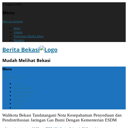
7 August 2026
Menu
Skip to content
Iklan
Indeks
Pedoman Media Siber
Redaksi
Berita Bekasi
Mudah Melihat Bekasi
Menu
Skip to content
Home
Berita Bekasi
Berita Cikarang
Berita Jabar
Nasional
Politik
ADV
Walikota Bekasi Tandatangani Nota Kesepahaman Penyediaan dan
Pendistribusian Jaringan Gas Bumi Dengan Kementerian ESDM