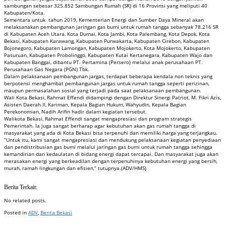
sambungan sebesar 325.852 Sambungan Rumah (SR) di 16 Provinsi yang meliputi 40
Kabupaten/Kota.
Sementara untuk tahun 2019, Kementerian Energi dan Sumber Daya Mineral akan
melaksanakan pembangunan jaringan gas bumi untuk rumah tangga sebanyak 78.216 SR
di Kabupaten Aceh Utara, Kota Dumai, Kota Jambi, Kota Palembang, Kota Depok, Kota
Bekasi, Kabupaten Karawang, Kabupaten Purwakarta, Kabupaten Cirebon, Kabupaten
Bojonegoro, Kabupaten Lamongan, Kabupaten Mojokerto, Kota Mojokerto, Kabupaten
Pasuruan, Kabupaten Probolinggo, Kabupaten Kutai Kertanegara, Kabupaten Wajo dan
Kabupaten Banggai, dibantu PT. Pertamina (Persero) melalui anak perusahaan PT.
Perusahaan Gas Negara (PGN) Tbk.
Dalam pelaksanaan pembangunan jargas, terdapat beberapa kendala non teknis yang
berpotensi menghambat pembangunan jargas untuk rumah tangga seperti perizinan,
maupun permasalahan sosial yang terjadi pada saat pelaksanaan pembangunan.
Wali Kota Bekasi, Rahmat Effendi didampingi dengan Direktur Sinergi Patriot, M. Fikri Azis,
Asisten Daerah II, Kariman, Kepala Bagian Hukum, Wahyudin, Kepala Bagian
Perekonomian, Nadih Arifin hadir dalam kegiatan tersebut.
Walikota Bekasi, Rahmat Effendi sangat mengapresiasi dan program strategis
Pemerintah. Ia juga sangat berharap agar kebutuhan akan gas rumah tangga di
masyarakat yang ada di Kota Bekasi bisa terpenuhi dan memiliki harga yang terjangkau.
“Untuk itu, kami sangat mengapresiasi dan mendukung pelaksanaan kegiatan penyediaan
dan pendistribusian gas bumi melalui jaringan gas bumi untuk rumah tangga sehingga
kemandirian dan kedaulatan di bidang energi dapat tercapai. Dan masyarakat juga akan
merasakan energi yang berkeadilan dengan terpenuhinya kebutuhan energi yang bersih,
murah, ramah lingkungan dan efisien,” tutupnya.(ADV/HMS)
Berita Terkait:
No related posts.
Posted in
ADV
,
Berita Bekasi