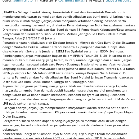
editor:
administrator
14 Maret 2019
ADV
,
Berita Bekasi
| 46 Views |
Leave a response
JAKARTA – Sebagai bentuk sinergi Pemerintah Pusat dan Pemerintah Daerah untuk
mendukung kelancaran penyediaan dan pendistribusian gas bumi melalui jaringan gas
bumi untuk rumah tangga (jargas) demi menjamin ketahanan energi nasional serta
mewujudkan energi berkeadilan, dilakukan Penandatanganan Nota Kesepahaman antara
Direktorat Jenderal Minyak dan Gas Bumi dengan 18 Pemerintah Kabupaten/Kota tentang
Penyediaan dan Pendistribusian Gas Bumi Melalui Jaringan Gas Bumi untuk Rumah
Tangga, Rabu (13/3/2019) di Jakarta.
Penandatanganan dilakukan oleh Direktur Jenderal Minyak dan Gas Bumi Djoko Siswanto
dengan Walikota Bekasi, Rahmat Effendi beserta 17 pimpinan daerah lainnya, dan
disaksikan oleh Sekretaris Jenderal ESDM Ego Syahrial serta Itjen ESDM Syahroza.
Pembangunan jargas merupakan bagian dalam RPJMN Tahun 2015–2019 karena dapat
memenuhi kebutuhan energi yang bersih, murah, ramah lingkungan dan efisien. Jargas
juga merupakan sebagai salah satu Proyek Strategis Nasional yang manfaatnya dapat
langsung dirasakan oleh masyarakat, sebagaimana dimaksud dalam Perpres No. 3 tahun
2016 jo Perpres No. 56 tahun 2018 serta diterbitkannya Perpres No. 6 Tahun 2019
tentang Penyediaan dan Pendistribusian Gas Bumi Melalui Jaringan Transmisi dan/atau
Distribusi Gas Bumi Untuk Rumah Tangga dan Pelanggan Kecil.
Tujuan dari program pembangunan jargas adalah memberikan akses energi kepada
masyarakat, memberikan dampak positif kepada masyarakat melalui penghematan
pengeluaran biaya bahan bakar, membantu ekonomi masyarakat menuju ekonomi
masyarakat mandiri dan ramah lingkungan dan mengurangi beban subsidi BBM dan/atau
LPG pada sektor rumah tangga.
“Dengan adanya jargas juga mempermudah masyarakat karena tersedia setiap saat,
tidak perlu keluar rumah mencari LPG jika sewaktu-waktu kehabisan,” ujar Dirjen Migas
Djoko Siswanto.
Persyaratan suatu daerah dapat dibangun jargas yaitu memiliki atau dekat dengan
sumber gas, tersedia infrastruktur penyaluran gas bumi dan ketersediaan pasar atau
pelanggan.
Kementerian Energi dan Sumber Daya Mineral c.q Ditjen Migas telah melaksanakan
pembangunan jargas sejak tahun 2009 sampai dengan tahun 2018 dengan jumlah