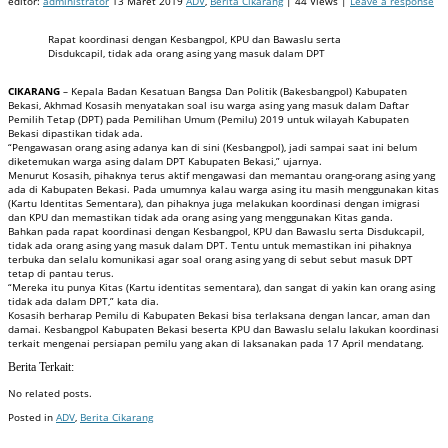
editor:
administrator
13 Maret 2019
ADV
,
Berita Cikarang
| 44 Views |
Leave a response
Rapat koordinasi dengan Kesbangpol, KPU dan Bawaslu serta
Disdukcapil, tidak ada orang asing yang masuk dalam DPT
CIKARANG
– Kepala Badan Kesatuan Bangsa Dan Politik (Bakesbangpol) Kabupaten
Bekasi, Akhmad Kosasih menyatakan soal isu warga asing yang masuk dalam Daftar
Pemilih Tetap (DPT) pada Pemilihan Umum (Pemilu) 2019 untuk wilayah Kabupaten
Bekasi dipastikan tidak ada.
“Pengawasan orang asing adanya kan di sini (Kesbangpol), jadi sampai saat ini belum
diketemukan warga asing dalam DPT Kabupaten Bekasi,” ujarnya.
Menurut Kosasih, pihaknya terus aktif mengawasi dan memantau orang-orang asing yang
ada di Kabupaten Bekasi. Pada umumnya kalau warga asing itu masih menggunakan kitas
(Kartu Identitas Sementara), dan pihaknya juga melakukan koordinasi dengan imigrasi
dan KPU dan memastikan tidak ada orang asing yang menggunakan Kitas ganda.
Bahkan pada rapat koordinasi dengan Kesbangpol, KPU dan Bawaslu serta Disdukcapil,
tidak ada orang asing yang masuk dalam DPT. Tentu untuk memastikan ini pihaknya
terbuka dan selalu komunikasi agar soal orang asing yang di sebut sebut masuk DPT
tetap di pantau terus.
“Mereka itu punya Kitas (Kartu identitas sementara), dan sangat di yakin kan orang asing
tidak ada dalam DPT,” kata dia.
Kosasih berharap Pemilu di Kabupaten Bekasi bisa terlaksana dengan lancar, aman dan
damai. Kesbangpol Kabupaten Bekasi beserta KPU dan Bawaslu selalu lakukan koordinasi
terkait mengenai persiapan pemilu yang akan di laksanakan pada 17 April mendatang.
Berita Terkait:
No related posts.
Posted in
ADV
,
Berita Cikarang