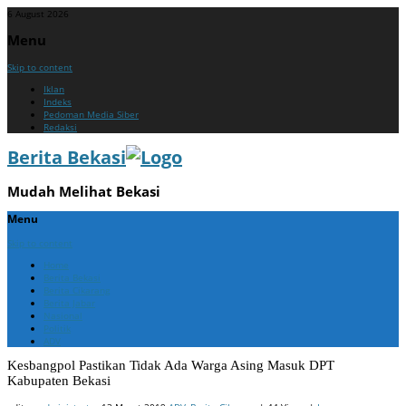
6 August 2026
Menu
Skip to content
Iklan
Indeks
Pedoman Media Siber
Redaksi
Berita Bekasi
Mudah Melihat Bekasi
Menu
Skip to content
Home
Berita Bekasi
Berita Cikarang
Berita Jabar
Nasional
Politik
ADV
Kesbangpol Pastikan Tidak Ada Warga Asing Masuk DPT
Kabupaten Bekasi