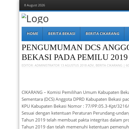
8 August 2026
Berita Bekasi
Mudah Melihat Bekasi
Menu
Skip
HOME
BERITA BEKASI
BERITA CIKARANG
to
content
PENGUMUMAN DCS ANGGO
BEKASI PADA PEMILU 2019
EDITOR:
ADMINISTRATOR
13 AGUSTUS 2018
ADV
,
BERITA CIKARANG
| 6
CIKARANG – Komisi Pemilihan Umum Kabupaten Bek
Sementara (DCS) Anggota DPRD Kabupaten Bekasi pa
KPU Kabupaten Bekasi Nomor : 77/PP.05.3-Kpt/3216/
Sesuai dengan ketentuan Peraturan Perundang-undang
Tahun 2019 telah membuat pakta integritas dalam pr
Tahun 2019 dan telah memenuhi ketentuan pemenuha