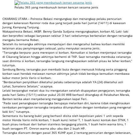
Pelaku 365 yang membunuuh teman kencan sesama jenis
CIKARANG UTARA – Polresta Bekasi mengungkap dan menangkap pelaku pencurian
dengan kekerasan Ranmor roda dua yang terjadi pada hari Jum’at (14/11) di kawasan
Jurong, Kampung Tanjung.
Wakapolresta Bekasi, AKBP. Benny Ganda Sudjana mengungkapkan, korban AS, Laki- laki
dan berprofesi sebagai karyawan sekitar 3 hari sebelumnya berkenalan dengan tersangka
mengaku bernama Robet.
Setelah itu tersangka akhirnya mempelajari dan mengetahui bahwa korban memiliki
kelainan atau penyimpangan seksual, yaitu menyukai sesama jenis.
“Tersangka berpura- pura merespon si korban. Kemudian si korban menjemput tersangka
di Cikarang Selatan hingga akhirnya berhenti di TKP. Saat tersangka membuka celananya
saat diminta si korban, tersangka langsung menghepaskan sebilah pisau ke leher korban,”
tuturnya.
Sambung Benny, tersangka pun membabi buta dengan menusuk hidung serta pinggang
korban saat hendak melawan namun akhirnya jatuh tidak berdaya kemudian membawa
kabur motor Jenis Vario si korban.
“Berdasarkan penyidikan diketahui pelaku sebenarnya adalah YA (24) diketahui asli
Lahat, Sumatera Selatan,” ucapnya.
Lelaki berpangkat melati dua itu mengatakan setelah diupayakan pengejaran, tersangka
pada hari Sabtu (15/11) sekitar pukul 20.00 WIB berhasil ditangkap di Pelabuhan Merak,
Banten ketika akan menyeberang menggunakan kapal Feri.
“Pada saat penangkapan tersangka berupaya melarikan diri, karena tidak menghiraukan
tembakan peringatan tersangka terpaksa dilumpuhkan dengan tembakan yang mengenai
kaki kiri,” tutupnya.
Sementara itu barang bukti yang berhasil disita oleh kepolisian yakni 1 unit sepeda
motor Honda Vario milik korban, 1 buah kunci letter T, 1 buah kunci kontak dan STNK, 1
buah pisau terbuat dari bahan stainless bergagang plastik, 1 buah helm warna biru, 1
buah seragam PT. Omron warna abu- abu dan 2 buah HP.
Tersangka diancam dengan pasal 365 KUHP ayat 2 tentang pencurian dengan kekerasan,