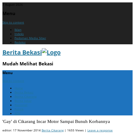
7 August 2026
Menu
Skip to content
Iklan
Indeks
Pedoman Media Siber
Redaksi
Berita Bekasi
Mudah Melihat Bekasi
Menu
Skip to content
Home
Berita Bekasi
Berita Cikarang
Berita Jabar
Nasional
Politik
ADV
'Gay' di Cikarang Incar Motor Sampai Bunuh Korbannya
editor:
17 November 2014
Berita Cikarang
| 1655 Views |
Leave a response