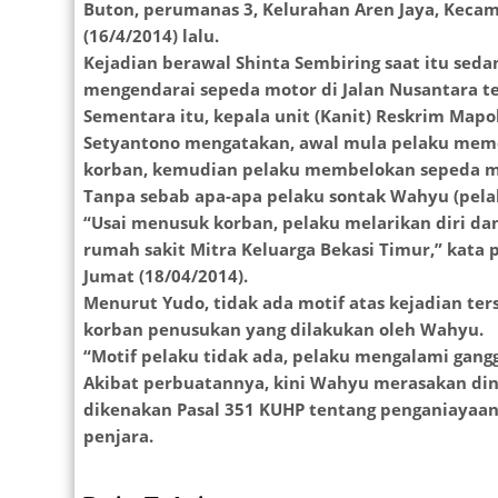
Buton, perumanas 3, Kelurahan Aren Jaya, Kecam
(16/4/2014) lalu.
Kejadian berawal Shinta Sembiring saat itu seda
mengendarai sepeda motor di Jalan Nusantara te
Sementara itu, kepala unit (Kanit) Reskrim Mapo
Setyantono mengatakan, awal mula pelaku meme
korban, kemudian pelaku membelokan sepeda mo
Tanpa sebab apa-apa pelaku sontak Wahyu (pela
“Usai menusuk korban, pelaku melarikan diri d
rumah sakit Mitra Keluarga Bekasi Timur,” kata 
Jumat (18/04/2014).
Menurut Yudo, tidak ada motif atas kejadian ter
korban penusukan yang dilakukan oleh Wahyu.
“Motif pelaku tidak ada, pelaku mengalami gangg
Akibat perbuatannya, kini Wahyu merasakan din
dikenakan Pasal 351 KUHP tentang penganiayaa
penjara.