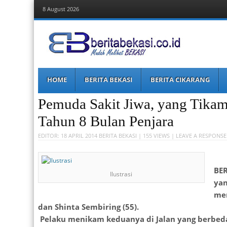
8 August 2026
Berita Bekasi
Mudah Melihat Bekasi
Menu
Skip
HOME
BERITA BEKASI
BERITA CIKARANG
to
content
Pemuda Sakit Jiwa, yang Tika
Tahun 8 Bulan Penjara
EDITOR:
18 APRIL 2014
BERITA BEKASI
| 155 VIEWS |
LEAVE A RESPONSE
BER
Ilustrasi
yan
men
dan Shinta Sembiring (55).
Pelaku menikam keduanya di Jalan yang berbeda 